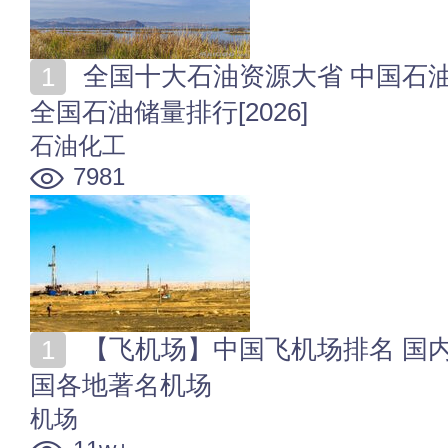
全国十大石油资源大省 中国石油储量最多的10个省份
全国石油储量排行[2026]
石油化工
7981
【飞机场】中国飞机场排名 国内外十大机场排行榜 全
国各地著名机场
机场