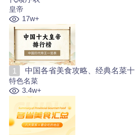
皇帝
17w+
中国各省美食攻略、经典名菜十
特色名菜
3.4w+