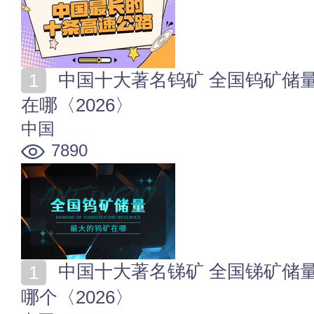
中国十大著名钨矿 全国钨矿储量排名 中国最大的钨矿
在哪〈2026〉
中国
7890
中国十大著名锑矿 全国锑矿储量排名 中国最大锑矿是
哪个〈2026〉