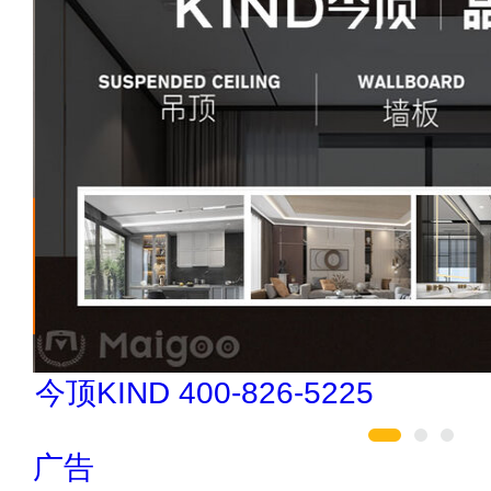
今顶KIND 400-826-5225
广告