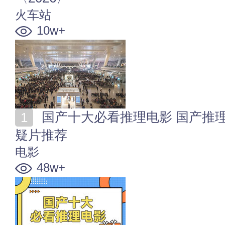
火车站
10w+
国产十大必看推理电影 国产推理破案电影 国产推理悬
疑片推荐
电影
48w+