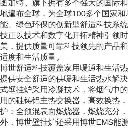
图加特。旗下拥有多个强大的国际和
地遍布全球，为全球100多个国家
能、绿色环保的创新型舒适科技系统
技正以技术和数字化开拓精神引领时
美，提供质量可靠科技领先的产品和
适度和生活质量。
博世舒适科技覆盖家用暖通和生活热
提供安全舒适的供暖和生活热水解决
式壁挂炉采用冷凝技术，将烟气中的
用的硅铸铝主热交换器，高效换热，
护；全预混表面燃烧器，燃烧充分，
外，博世壁挂炉还采用博世EMS能