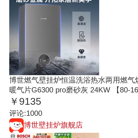
博世燃气壁挂炉恒温洗浴热水两用燃气
暖气片G6300 pro磨砂灰 24KW 【80-1
￥9135
评论:1000
博世壁挂炉旗舰店