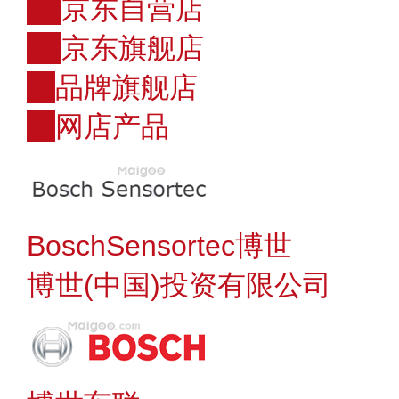
JD
京东自营店
JD
京东旗舰店
店
品牌旗舰店
购
网店产品
BoschSensortec博世
博世(中国)投资有限公司