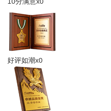
10分满意x0
好评如潮x0