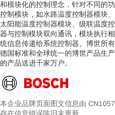
和模块化的控制理念，针对不同的功
控制模块，如水路温度控制器模块、
太阳能温度控制器模块、级联温度控
器与控制模块双向通讯，模块执行相
统信息传递给系统控制器。博世所有
德国标准和全球统一的博世产品生产
的产品送进千家万户。
本企业品牌页面图文信息由 CN105
存在信息错误陈旧未更新