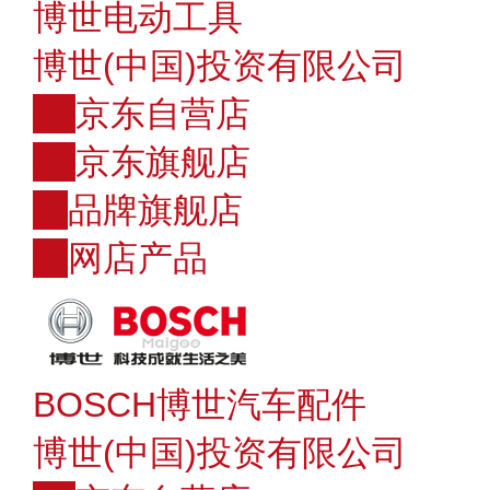
博世电动工具
博世(中国)投资有限公司
JD
京东自营店
JD
京东旗舰店
店
品牌旗舰店
购
网店产品
BOSCH博世汽车配件
博世(中国)投资有限公司