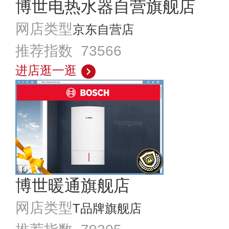
博世电热水器自营旗舰店
网店类型
京东自营店
推荐指数 73566
进店逛一逛
博世暖通旗舰店
网店类型
T品牌旗舰店