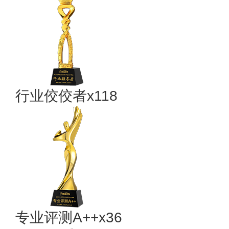
行业佼佼者x118
专业​评测A++x36