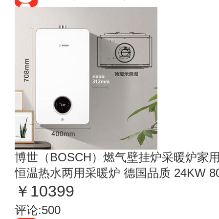
博世（BOSCH）燃气壁挂炉采暖炉家用 
恒温热水两用采暖炉 德国品质 24KW 80-
￥10399
评论:500