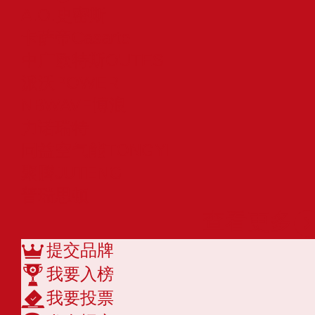
A.O.史密斯
卡萨帝Casarte
中广欧特斯OUTES
派沃POWER
NBWAVE博浪
力诺瑞特
同益空气能TONGYI
聚腾JUTENG
普瑞思顿
查看更多
提交品牌
我要入榜
我要投票