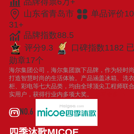
品牌得票6万+
山东省青岛市
单品评价10
31+
品牌指数88.5
评分9.3
口碑指数1182
已
勋章17个
海尔集团公司，海尔集团旗下品牌，作为轻时
打造智慧时尚的生活体验。产品涵盖冰箱、洗
柜、彩电等七大品类，均由全球顶尖工程师联
实用户，获得行业内多项大奖。
查看更多
NO.6
四季沐歌MICOE