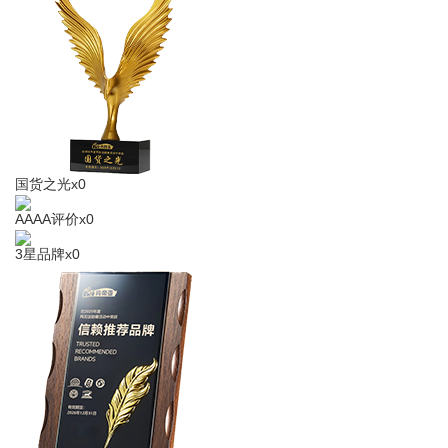
国货之光x0
AAAA评价x0
3星品牌x0