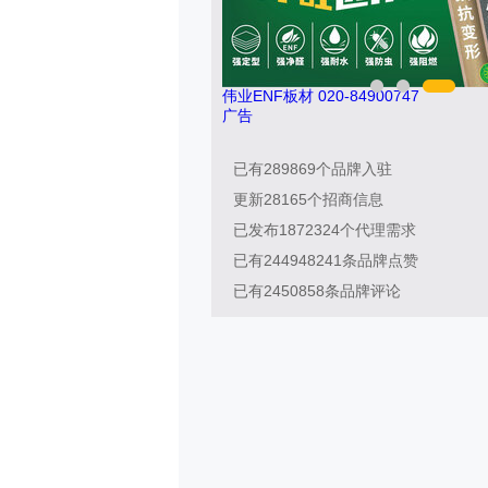
8
伟业ENF板材 020-84900747
广告
已有
289869
个品牌入驻
更新
28165
个招商信息
已发布
1872324
个代理需求
已有
244948241
条品牌点赞
已有
2450858
条品牌评论