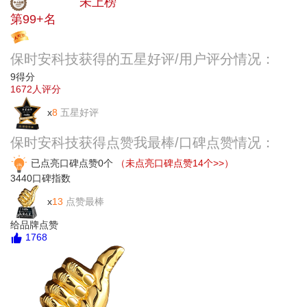
中小品牌
未上榜
第99+名
投票
保时安科技获得的五星好评/用户评分情况：
9
得分
1672
人评分
x
8
五星好评
保时安科技获得点赞我最棒/口碑点赞情况：
已点亮口碑点赞0个
（未点亮口碑点赞14个>>）
3440
口碑指数
x
13
点赞最棒
给品牌点赞
1768