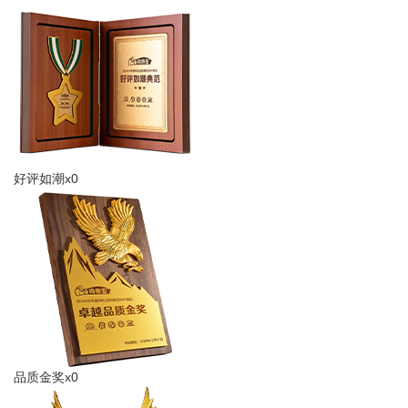
好评如潮x0
品质金奖x0