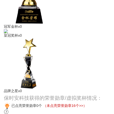
冠军金杯x0
皇冠奖杯x0
品牌之星x0
保时安科技获得的荣誉勋章/虚拟奖杯情况：
已点亮荣誉勋章0个
（未点亮荣誉勋章16个>>）