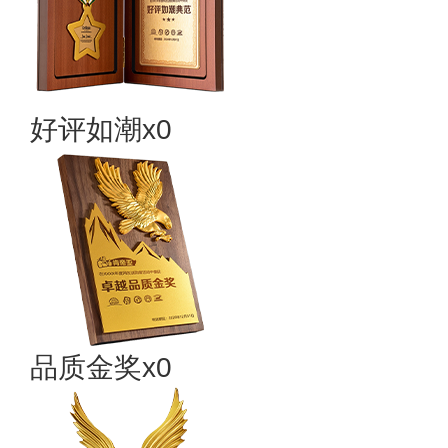
好评如潮x0
品质金奖x0