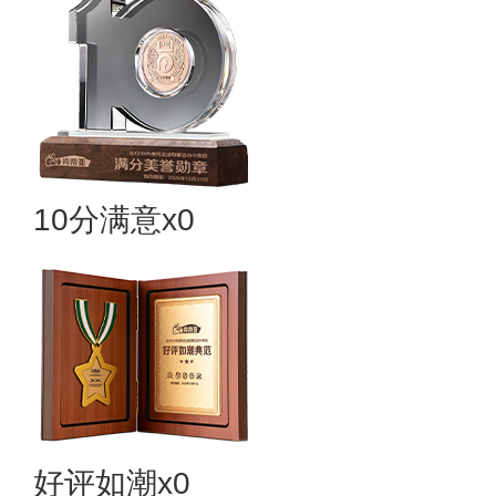
10分满意x0
好评如潮x0