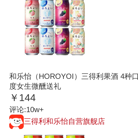
和乐怡（HOROYOI）三得利果酒 4种口味
度女生微醺送礼
￥144
评论:10w+
三得利和乐怡自营旗舰店