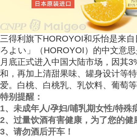
三得利旗下HOROYOI和乐怡是来
ろよい」（HOROYOI）的中文意思
月底正式进入中国大陆市场，因其3
和，再加上清甜果味、罐身设计等特
爱。白桃、白桃乳、乳饮料、葡萄等
特别提醒：
1、未成年人/孕妇/哺乳期女性/特
2、过量饮酒有害健康，为了您的健
3、请勿酒后开车！