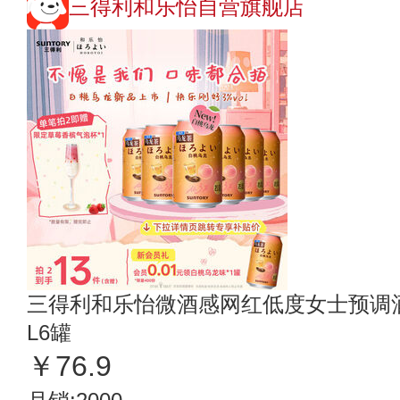
三得利和乐怡自营旗舰店
三得利和乐怡微酒感网红低度女士预调酒
L6罐
￥76.9