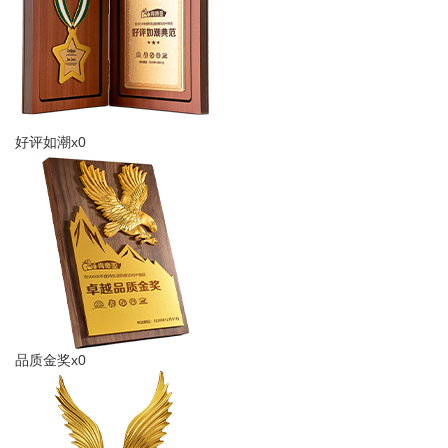
好评如潮x0
品质金奖x0