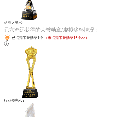
品牌之星x0
元六鸿远获得的荣誉勋章/虚拟奖杯情况：
已点亮荣誉勋章1个
（未点亮荣誉勋章16个>>）
行业领先x89