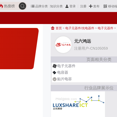
热搜榜
品牌分类
知识分类
发布
登录
注册
移动
首页
>
电子元器件/光电器件
>
电子元器件
>
元六鸿远
注册用户-CN105059
页面相关分类
电子元器件
电容器
贴片电容
行业品牌展示位