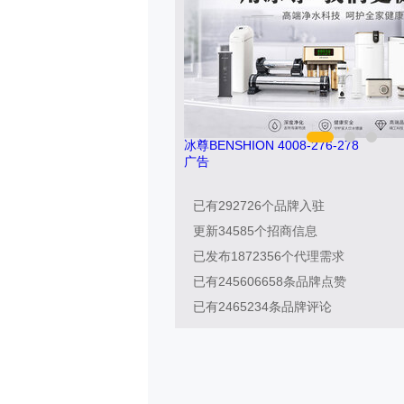
冰尊BENSHION 4008-276-278
广告
已有
292726
个品牌入驻
更新
34585
个招商信息
已发布
1872356
个代理需求
已有
245606658
条品牌点赞
已有
2465234
条品牌评论