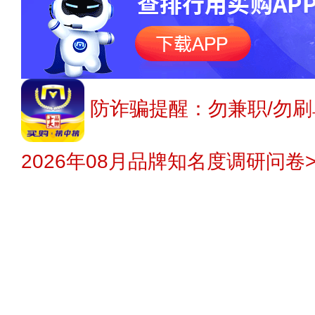
防诈骗提醒：勿兼职/勿刷
2026年08月品牌知名度调研问卷>