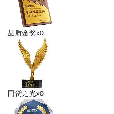
品质金奖x0
国货之光x0