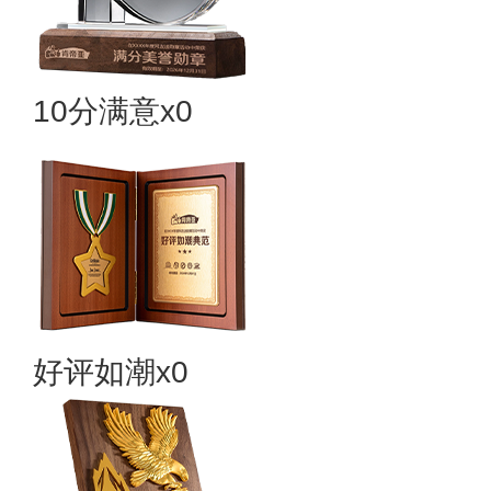
10分满意x0
好评如潮x0