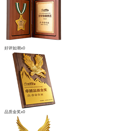
好评如潮x0
品质金奖x0