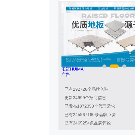
0747
汇迈HUIMAI
广告
已有
292726
个品牌入驻
更新
34999
个招商信息
已发布
1872359
个代理需求
已有
245967160
条品牌点赞
已有
2465254
条品牌评论