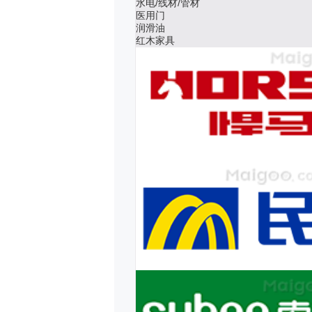
水电/线材/管材
医用门
润滑油
红木家具