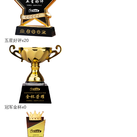
五星好评x20
冠军金杯x0