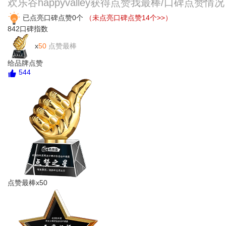
欢乐谷happyvalley获得点赞我最棒/口碑点赞情
已点亮口碑点赞0个
（未点亮口碑点赞14个>>）
842
口碑指数
x
50
点赞最棒
给品牌点赞
544
点赞最棒x50