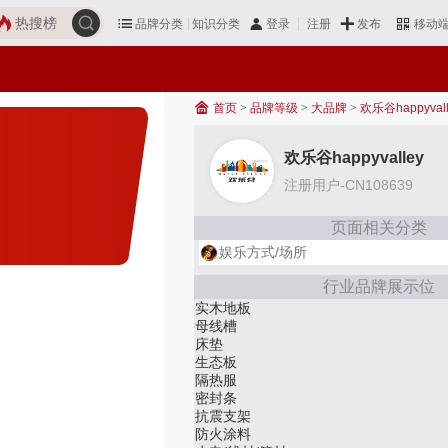
热搜榜
品牌分类
知识分类
发布
登录
注册
移动
首页
>
品牌等级
>
大品牌
>
欢乐谷happyvall
欢乐谷happyvalley
注册用户-CN108639
页面相关分类
娱乐方式/场所
行业品牌展示位
实木地板
母线槽
床垫
生态板
隔热服
密封条
抗震支架
防火涂料