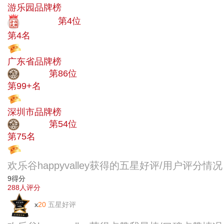
游乐园品牌榜
十大品牌
第4位
第4名
投票
广东省品牌榜
大品牌
第86位
第99+名
投票
深圳市品牌榜
大品牌
第54位
第75名
投票
欢乐谷happyvalley获得的五星好评/用户评分情
9
得分
288
人评分
x
20
五星好评