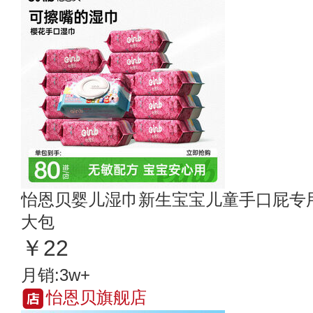
怡恩贝婴儿湿巾新生宝宝儿童手口屁专
大包
￥22
月销:3w+
怡恩贝旗舰店