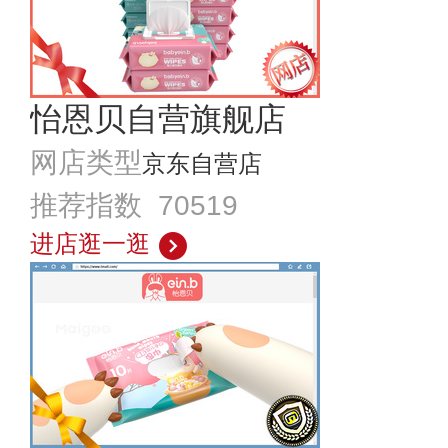
怡恩贝自营旗舰店
网店类型
京东自营店
推荐指数 70519
进店逛一逛