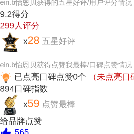
ein.b怡恩贝获得的五星好评/用户评分情况
9.2
得分
299
人评分
28
x
五星好评
ein.b怡恩贝获得点赞我最棒/口碑点赞情况
已点亮口碑点赞0个
（未点亮口碑
894
口碑指数
59
x
点赞最棒
给品牌点赞
565