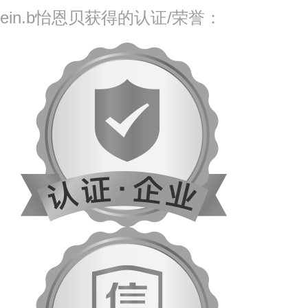
ein.b怡恩贝获得的认证/荣誉：