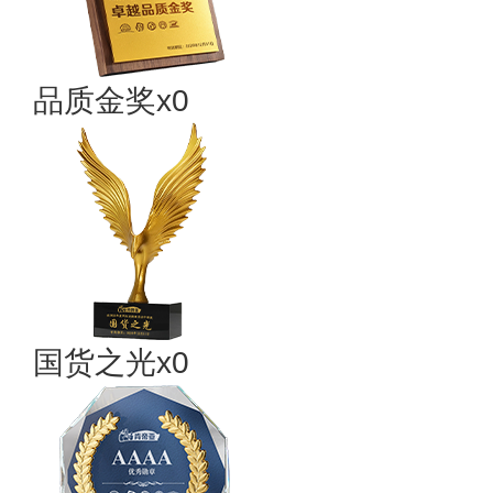
品质金奖x0
国货之光x0