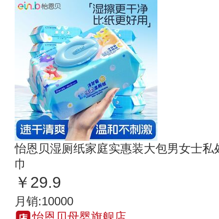
怡恩贝湿厕纸家庭实惠装大包男女士私
巾
￥29.9
月销:10000
怡恩贝母婴旗舰店