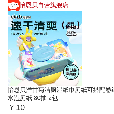
怡恩贝自营旗舰店
怡恩贝洋甘菊洁厕湿纸巾厕纸可搭配卷
水湿厕纸 80抽 2包
￥10