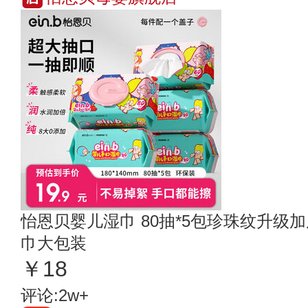
怡恩贝婴儿湿巾 80抽*5包珍珠纹升级
巾大包装
￥18
评论:2w+