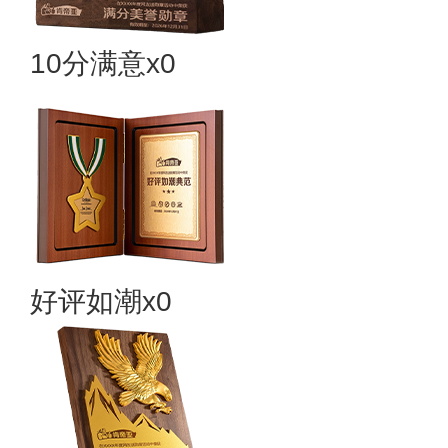
10分满意x0
好评如潮x0