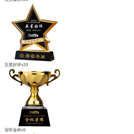
五星好评x33
冠军金杯x5