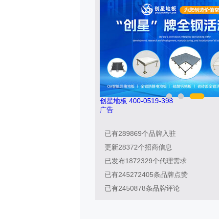
万嘉WANJIA 400-861-6677
广告
已有
289869
个品牌入驻
更新
28372
个招商信息
已发布
1872329
个代理需求
已有
245272405
条品牌点赞
已有
2450878
条品牌评论