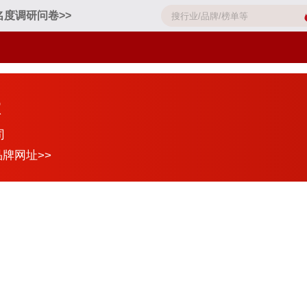
名度调研问卷>>
R
司
品牌网址>>