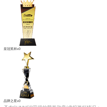
皇冠奖杯x0
品牌之星x0