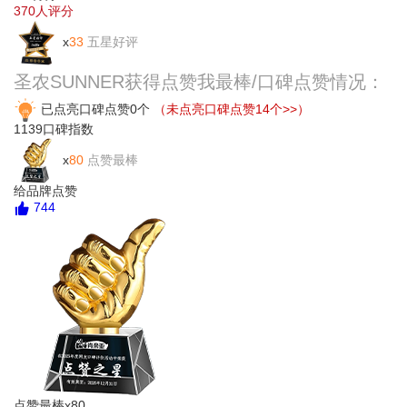
370
人评分
x
33
五星好评
圣农SUNNER获得点赞我最棒/口碑点赞情况：
已点亮口碑点赞0个
（未点亮口碑点赞14个>>）
1139
口碑指数
x
80
点赞最棒
给品牌点赞
744
点赞最棒x80