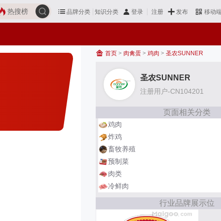
热搜榜
品牌分类
知识分类
发布
登录
注册
移动
首页
>
肉禽蛋
>
鸡肉
>
圣农SUNNER
圣农SUNNER
注册用户-CN104201
页面相关分类
鸡肉
炸鸡
畜牧养殖
预制菜
肉类
冷鲜肉
行业品牌展示位