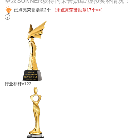
圣农SUNNER获得的荣誉勋章/虚拟奖杯情况：
已点亮荣誉勋章2个
（未点亮荣誉勋章17个>>）
行业标杆x122