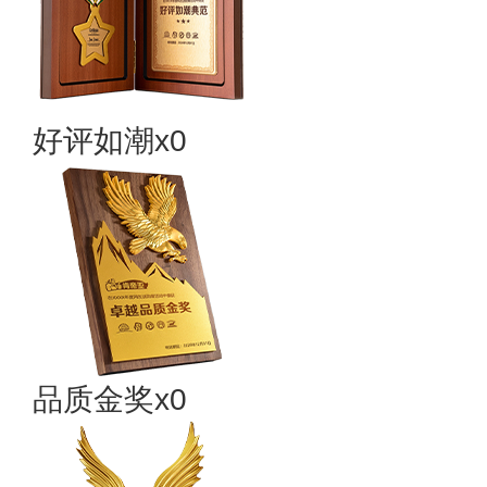
好评如潮x0
品质金奖x0