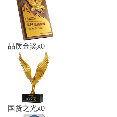
品质金奖x0
国货之光x0