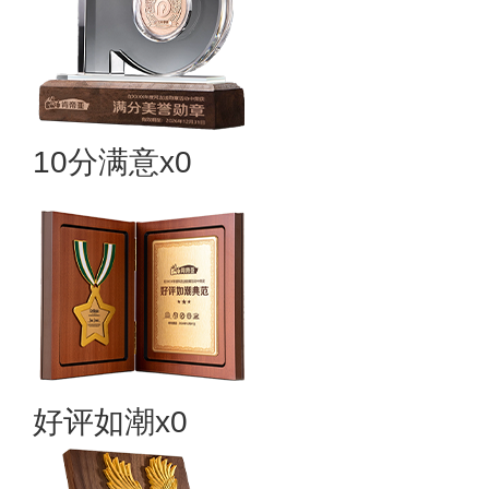
10分满意x0
好评如潮x0