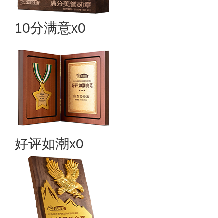
10分满意x0
好评如潮x0