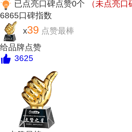
已点亮口碑点赞0个
（未点亮口碑
6865
口碑指数
39
x
点赞最棒
给品牌点赞
3625