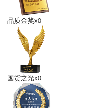
品质金奖x0
国货之光x0