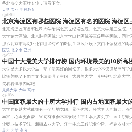
些北京交大王牌专业，请看下文。
大学
专业
学校教育
6468
北京海淀区有哪些医院 海淀区有名的医院 海淀区三甲
北京海淀区有首都医科大学附属北京世纪坛医院、北京大学第三医院、
大学第六医院、北京肿瘤医院北京大学口腔医院等三级甲等医院，同时
那么北京市海淀区还有哪些有名的医院？继续阅读下文由小编整理的海
医院
北京市
亚洲
922
中国十大最美大学排行榜 国内环境最美的10所高校盘
大学是大多数大学生一辈子最美好的回忆了。很多大学不仅仅是高等学
比较美呢？下面本文小编整理了中国十大最美大学，其中包括北京大学
去看看详细内容吧！
最美大学
大学
高考
18w+
中国面积最大的十所大学排行 国内占地面积最大的高
大学面积越大就能拥有一个场地宽阔、景色优美、环境宜人的校园。在
丰富，心里更自豪，试问有谁会不喜欢呢？下面本文罗列了中国面积最
业职业技术学院、新疆农业大学、辽宁生态工程职业学院、福建农林大
最大
大学
高考