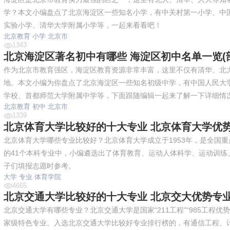
学？本文小编盘点了北京海淀区一些知名小学，有中关村第一小学、中
实验小学、清华大学附属小学等，一起来看看吧！
北京教育
小学
北京市
1343
北京海淀区著名初中有哪些 海淀区初中名单一览(部分)
作为北京市教育强区，海淀区教育资源非常丰富，这里不仅有清华、北
地。本文小编为你盘点了北京海淀区一些知名初级中学，有中国人民大学
学校、首都师范大学附属中学等，下面跟随编辑一起来了解一下详细情
北京教育
初中
北京市
1339
北京体育大学比较好的十大专业 北京体育大学优势专业
北京体育大学哪些专业比较好？北京体育大学成立于1953年，是全国重点
的41个本科专业中，小编遴选出了体育教育、运动人体科学、运动训
子们填报志愿时参考。
大学
专业
体育学院
4665
北京交通大学比较好的十大专业 北京交大优势专业 北
北京交通大学有哪些专业？北京交通大学是国家“211工程”“985工程优
家级特色专业。入选北京交通大学比较好专业排行榜的，有通信工程、