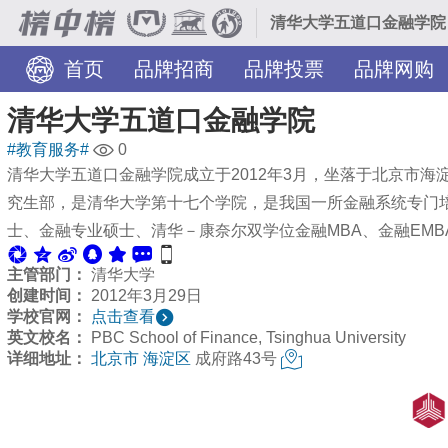
清华大学五道口金融学院
首页
品牌招商
品牌投票
品牌网购
旅游景点
服务网点
装修美图
TOP热榜
清华大学五道口金融学院
#教育服务#
0
清华大学五道口金融学院成立于2012年3月，坐落于北京市
究生部，是清华大学第十七个学院，是我国一所金融系统专门
士、金融专业硕士、清华－康奈尔双学位金融MBA、金融EMB
主管部门：
清华大学
创建时间：
2012年3月29日
学校官网：
点击查看
英文校名：
PBC School of Finance, Tsinghua University
详细地址：
北京市
海淀区
成府路43号