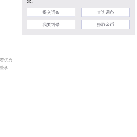
交。
提交词条
查询词条
我要纠错
赚取金币
有着优秀
哪些学