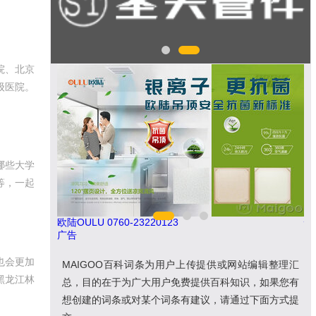
院、北京
级医院。
哪些大学
等，一起
欧陆OULU 0760-23220123
悍
广告
也会更加
MAIGOO百科词条为用户上传提供或网站编辑整理汇
黑龙江林
总，目的在于为广大用户免费提供百科知识，如果您有
想创建的词条或对某个词条有建议，请通过下面方式提