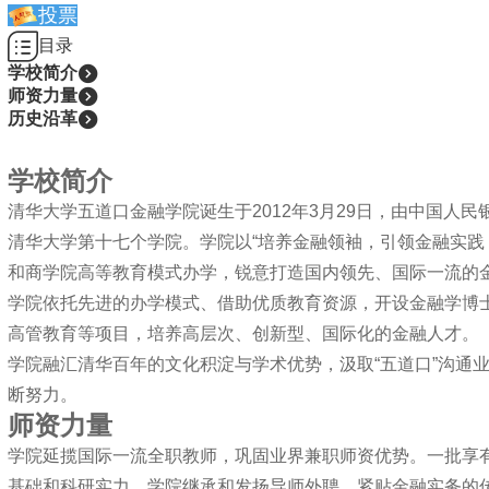
投票
目录
学校简介
师资力量
历史沿革
详细介
学校简介
清华大学五道口金融学院诞生于2012年3月29日，由中国人
清华大学第十七个学院。
学院以“培养金融领袖，引领金融实践
和商学院高等教育模式办学，锐意打造国内领先、国际一流的
学院依托先进的办学模式、借助优质教育资源，开设金融学博士
高管教育等项目，培养高层次、创新型、国际化的金融人才。
学院融汇清华百年的文化积淀与学术优势，汲取“五道口”沟通
断努力。
师资力量
学院延揽国际一流全职教师，巩固业界兼职师资优势。一批享
基础和科研实力。学院继承和发扬导师外聘、紧贴金融实务的