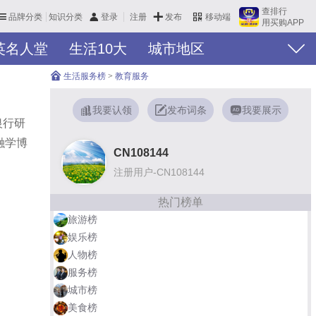
查排行
品牌分类
知识分类
发布
登录
注册
移动端
用买购APP
英名人堂
生活10大
城市地区
生活服务榜
>
教育服务
我要认领
发布词条
我要展示
银行研
融学博
CN108144
注册用户-CN108144
热门榜单
旅游榜
娱乐榜
人物榜
服务榜
城市榜
美食榜