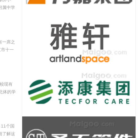
附属中学
有一席之
京市十一
学校现有
北体的学
11个国
细了解这