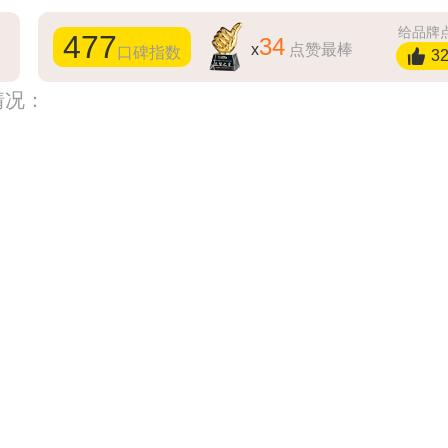
给品牌
477
34
x
点赞最棒
口碑指数
3
情况：