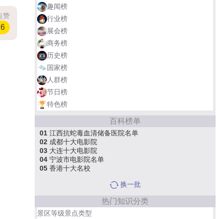
趣闻榜
点赞
行业榜
26
展会榜
商务榜
历史榜
国家榜
人群榜
节日榜
特色榜
百科榜单
01
江西抗蛇毒血清储备医院名单
02
成都十大电影院
03
大连十大电影院
04
宁波市电影院名单
05
香港十大名校
换一批
热门知识分类
景区等级景点类型