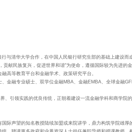
绍
PROFILE
+
民银行与清华大学合作，在中国人民银行研究生部的基础上建设而
，贡献民族复兴，促进世界和谐”为使命，遵循国际较为先进的
金融高等教育平台和金融学术、政策研究平台。
、金融专业硕士、双学位金融MBA、金融EMBA、全球金融GF
业界、引领实践的优良传统，正朝着建设一流金融学科和商学院
暖气片
桥架
有国际声望的知名教授陆续加盟或来院讲学，鼎力构筑学院雄厚
管件
传统，聘请更多政府和业界资深人士担任兼职导师和授课教师。
厨柜