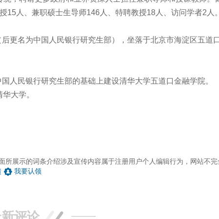
床垫
授15人、兼职硕士生导师146人、特聘教授18人、访问学者2人
抗震支架
整体衣柜
传送带
立（后更名为中国人民银行研究生部），坐落于北京市海淀区五道
硅橡胶
螺蛳粉
。
水表
木门
在中国人民银行研究生部的基础上建设清华大学五道口金融学院。
清华大学。
面所展示的词条介绍涉及宣传内容属于注册用户个人编辑行为，网站不完
馈
我要认领
最新评论