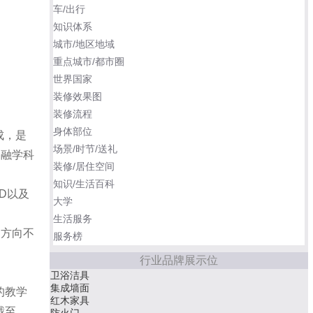
车/出行
知识体系
城市/地区地域
重点城市/都市圈
世界国家
装修效果图
装修流程
身体部位
成，是
场景/时节/送礼
金融学科
装修/居住空间
知识/生活百科
D以及
大学
生活服务
的方向不
服务榜
行业品牌展示位
卫浴洁具
集成墙面
的教学
红木家具
截至
防火门