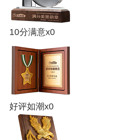
10分满意x0
好评如潮x0