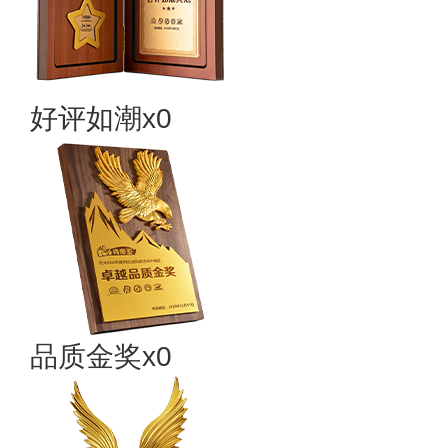
好评如潮x0
品质金奖x0