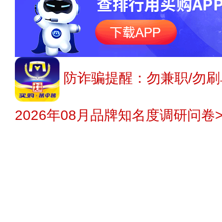
防诈骗提醒：勿兼职/勿刷
2026年08月品牌知名度调研问卷>