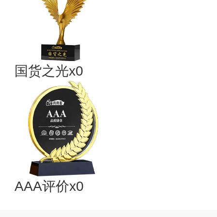
国货之光x0
AAA评价x0