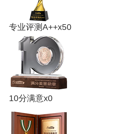
专业​评测A++x50
10分满意x0