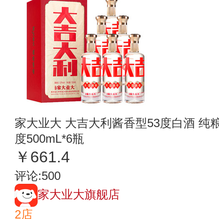
家大业大 大吉大利酱香型53度白酒 纯
度500mL*6瓶
￥661.4
评论:500
家大业大旗舰店
2店