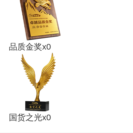
品质金奖x0
国货之光x0