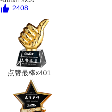
2408
点赞最棒x401