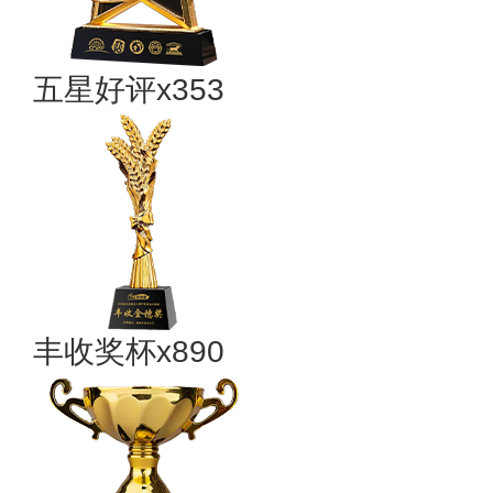
五星好评x353
丰收奖杯x890