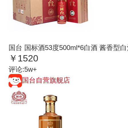
国台 国标酒53度500ml*6白酒 酱香型
￥1520
评论:5w+
国台自营旗舰店