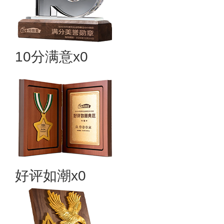
10分满意x0
好评如潮x0