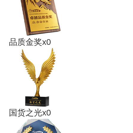
品质金奖x0
国货之光x0