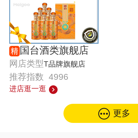
国台酒类旗舰店
网店类型
T品牌旗舰店
推荐指数 4996
进店逛一逛
更多