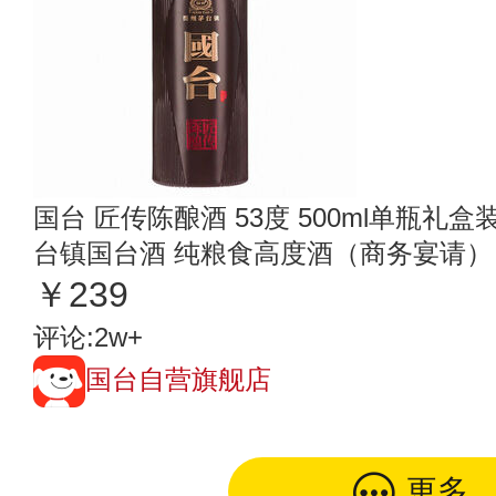
国台 匠传陈酿酒 53度 500ml单瓶礼盒
台镇国台酒 纯粮食高度酒（商务宴请）
￥239
评论:2w+
国台自营旗舰店
更多