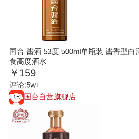
国台 酱酒 53度 500ml单瓶装 酱香型
食高度酒水
￥159
评论:5w+
国台自营旗舰店