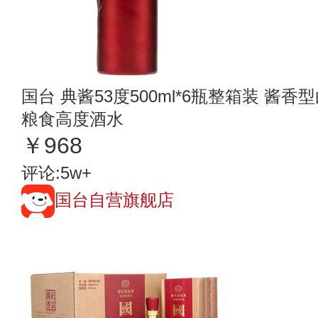
国台 典酱53度500ml*6瓶整箱装 
粮食高度酒水
￥968
评论:5w+
国台自营旗舰店