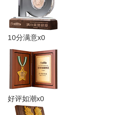
10分满意x0
好评如潮x0