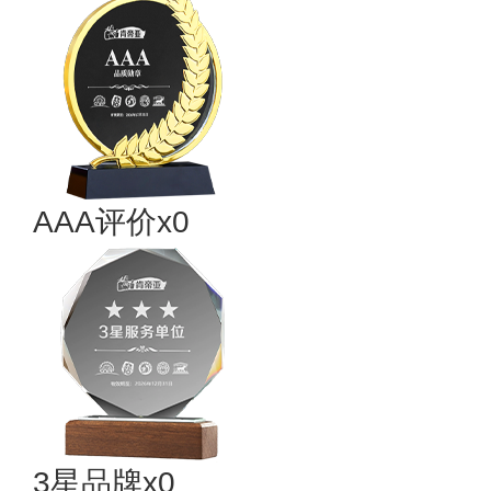
AAA评价x0
3星品牌x0