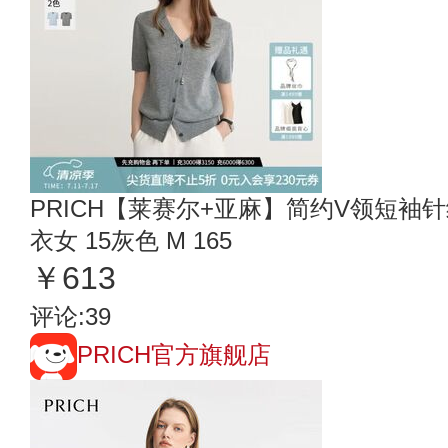
PRICH【莱赛尔+亚麻】简约V领短袖针
衣女 15灰色 M 165
￥613
评论:39
PRICH官方旗舰店