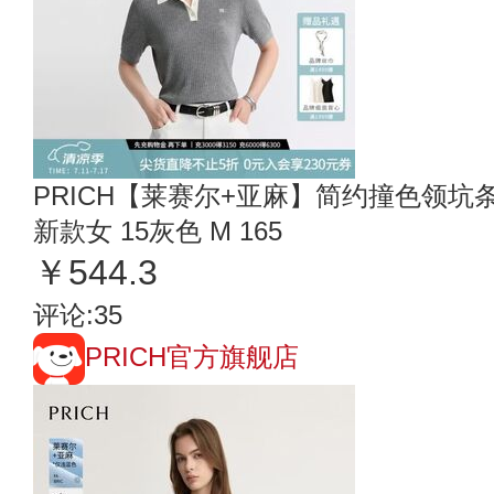
PRICH【莱赛尔+亚麻】简约撞色领坑条
新款女 15灰色 M 165
￥544.3
评论:35
PRICH官方旗舰店