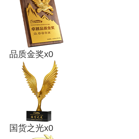
品质金奖x0
国货之光x0