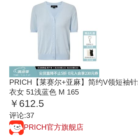
PRICH【莱赛尔+亚麻】简约V领短袖针
衣女 51浅蓝色 M 165
￥612.5
评论:37
PRICH官方旗舰店