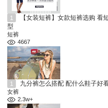
【女装短裤】女款短裤选购 看短裤美女如何穿出百变造
型
短裤
4667
九分裤怎么搭配 配什么鞋子好
女裤
2.3w+