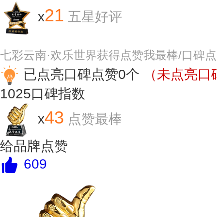
21
x
五星好评
七彩云南·欢乐世界获得点赞我最棒/口碑
已点亮口碑点赞0个
（未点亮口碑
1025
口碑指数
43
x
点赞最棒
给品牌点赞
609