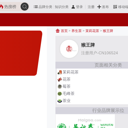
热搜榜
品牌分类
知识分类
发布
登录
注册
移动
首页
>
养生茶
>
茉莉花茶
>
猴王牌
猴王牌
注册用户-CN106524
页面相关分类
茉莉花茶
花茶
莓茶
毛峰茶
茶业
行业品牌展示位