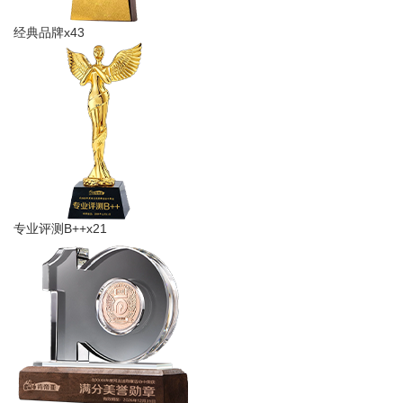
经典品牌x43
专业​评测B++x21