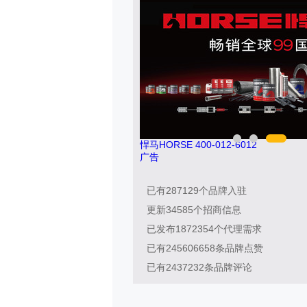
南飞NCNF 0791-88388036
广告
已有
287129
个品牌入驻
更新
34585
个招商信息
已发布
1872354
个代理需求
已有
245606658
条品牌点赞
已有
2437232
条品牌评论