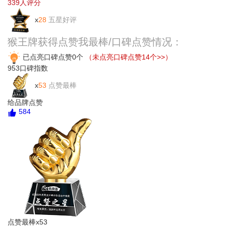
339
人评分
x
28
五星好评
猴王牌获得点赞我最棒/口碑点赞情况：
已点亮口碑点赞0个
（未点亮口碑点赞14个>>）
953
口碑指数
x
53
点赞最棒
给品牌点赞
584
点赞最棒x53