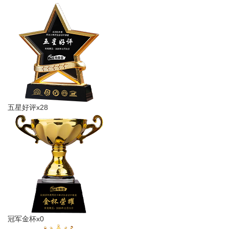
五星好评x28
冠军金杯x0