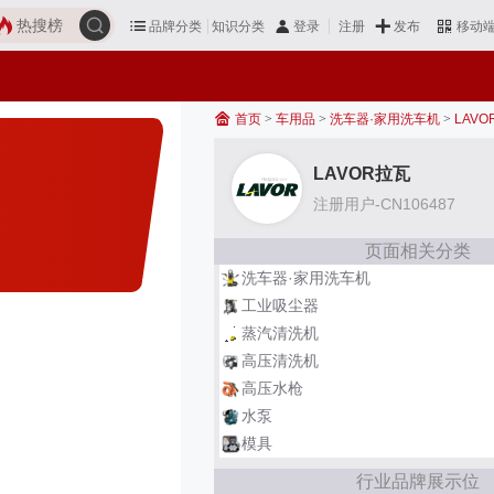
热搜榜
品牌分类
知识分类
发布
登录
注册
移动
首页
>
车用品
>
洗车器·家用洗车机
>
LAV
LAVOR拉瓦
注册用户-CN106487
页面相关分类
洗车器·家用洗车机
工业吸尘器
蒸汽清洗机
高压清洗机
高压水枪
水泵
模具
行业品牌展示位