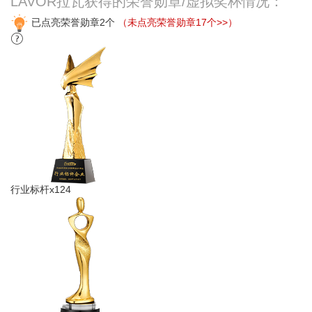
LAVOR拉瓦获得的荣誉勋章/虚拟奖杯情况：
已点亮荣誉勋章2个
（未点亮荣誉勋章17个>>）
行业标杆x124