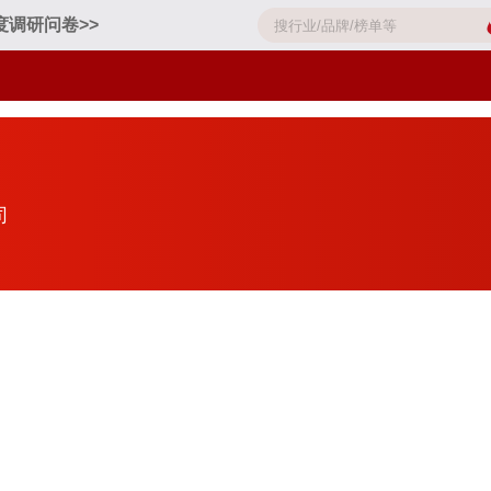
度调研问卷>>
司