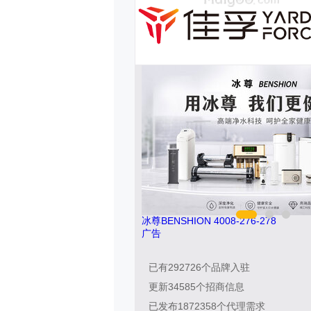
冰尊BENSHION 4008-276-278
广告
已有
292726
个品牌入驻
更新
34585
个招商信息
已发布
1872358
个代理需求