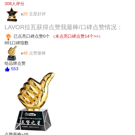
308
人评分
x
20
五星好评
LAVOR拉瓦获得点赞我最棒/口碑点赞情况：
已点亮口碑点赞0个
（未点亮口碑点赞14个>>）
881
口碑指数
x
48
点赞最棒
给品牌点赞
553
点赞最棒x48