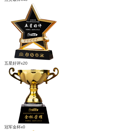
五星好评x20
冠军金杯x0