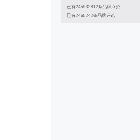
已有
245932812
条品牌点赞
已有
2465242
条品牌评论