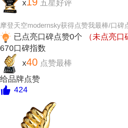
19
x
五星好评
摩登天空modernsky获得点赞我最棒/口
已点亮口碑点赞0个
（未点亮口碑
670
口碑指数
40
x
点赞最棒
给品牌点赞
424