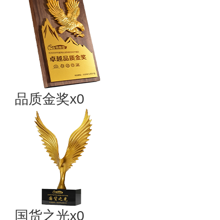
品质金奖x0
国货之光x0