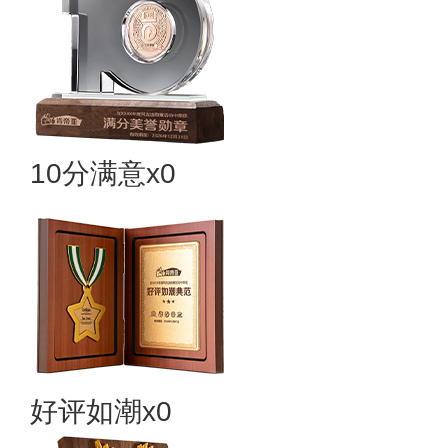
10分满意x0
好评如潮x0