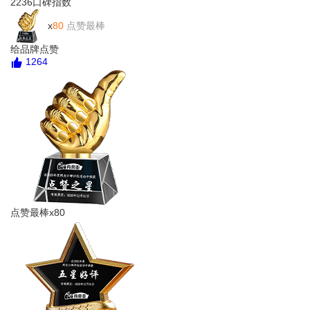
2236
口碑指数
万嘉WAN
x
80
点赞最棒
给品牌点赞
1264
点赞最棒x80