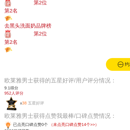
十大品牌
第2位
第2名
投票
去黑头洗面奶品牌榜
十大品牌
第2位
第2名
投票
约
欧莱雅男士获得的五星好评/用户评分情况：
9.1
得分
952
人评分
x
38
五星好评
欧莱雅男士获得点赞我最棒/口碑点赞情况：
已点亮口碑点赞0个
（未点亮口碑点赞14个>>）