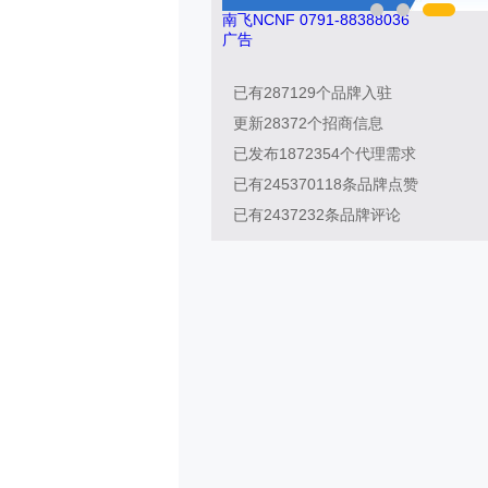
899
南飞NCNF 0791-88388036
广告
已有
287129
个品牌入驻
更新
28372
个招商信息
已发布
1872354
个代理需求
已有
245370118
条品牌点赞
已有
2437232
条品牌评论