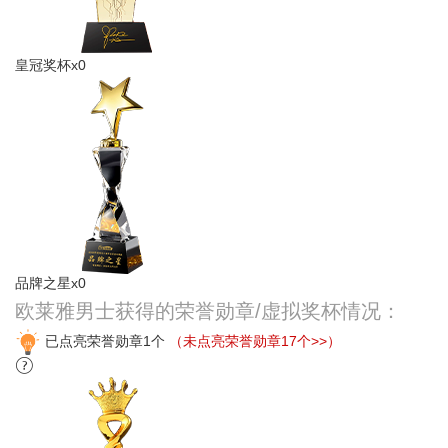
皇冠奖杯x0
品牌之星x0
欧莱雅男士获得的荣誉勋章/虚拟奖杯情况：
已点亮荣誉勋章1个
（未点亮荣誉勋章17个>>）