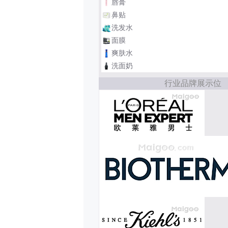
唇膏
鼻贴
洗发水
面膜
爽肤水
洗面奶
行业品牌展示位