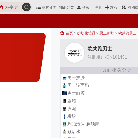
热搜榜
品牌分类
知识分类
发布
登录
注册
移动
首页
>
护肤化妆品
>
男士护肤
>
欧莱雅男士
欧莱雅男士
注册用户-CN101491
页面相关分类
男士护肤
男士洗面奶
男士面膜
发蜡
发泥
发胶
剃须泡沫·剃须膏
须后水