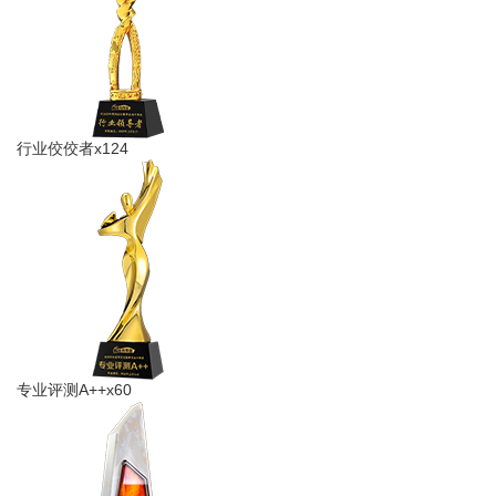
行业佼佼者x124
专业​评测A++x60