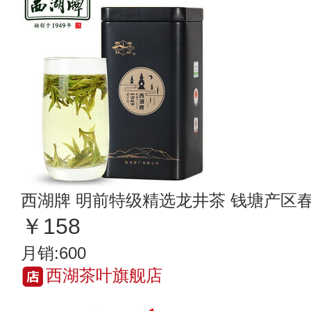
西湖牌 明前特级精选龙井茶 钱塘产区春
￥158
月销:600
西湖茶叶旗舰店