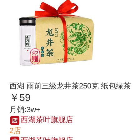
西湖 雨前三级龙井茶250克 纸包绿茶
￥59
月销:3w+
西湖茶叶旗舰店
2店