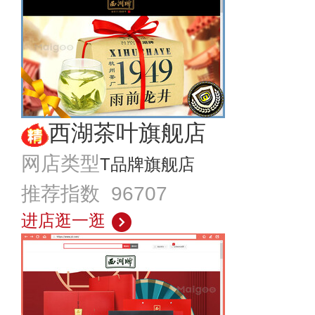
西湖茶叶旗舰店
网店类型
T品牌旗舰店
推荐指数 96707
进店逛一逛