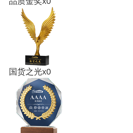
品质金奖x0
国货之光x0