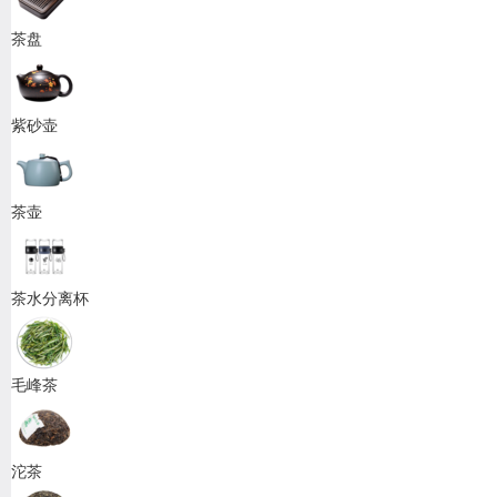
茶盘
紫砂壶
茶壶
茶水分离杯
毛峰茶
沱茶