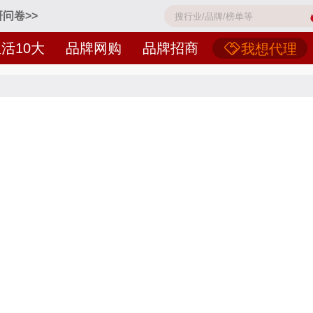
问卷>>
活10大
品牌网购
品牌招商
我想代理