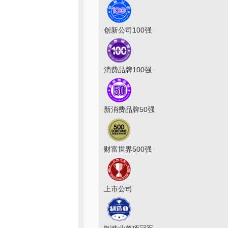
创新公司100强
消费品牌100强
新消费品牌50强
财富世界500强
上市公司