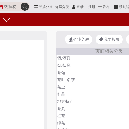
热搜榜
品牌分类
知识分类
发布
登录
注册
移动
企业入驻
我要投票
页面相关分类
酒/酒具
烟/烟具
茶馆
茶叶·名茶
茶业
礼品
地方特产
茶具
红茶
绿茶