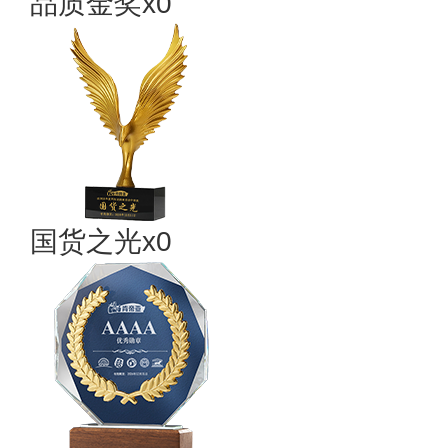
品质金奖x0
国货之光x0