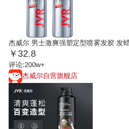
杰威尔 男士激爽强塑定型喷雾发胶 发
￥32.8
评论:200w+
杰威尔自营旗舰店