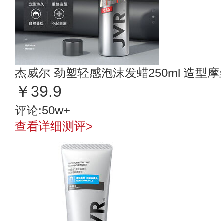
杰威尔 劲塑轻感泡沫发蜡250ml 造
￥39.9
评论:50w+
查看详细测评>