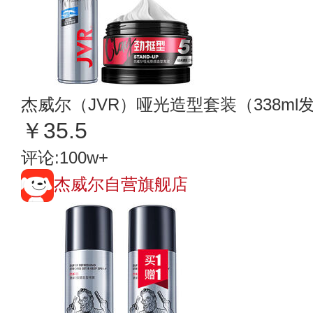
杰威尔（JVR）哑光造型套装（338ml发
￥35.5
评论:100w+
杰威尔自营旗舰店