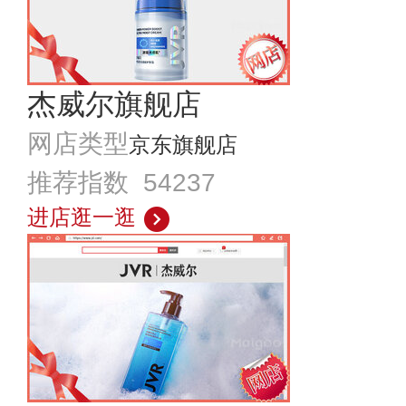
杰威尔旗舰店
网店类型
京东旗舰店
推荐指数 54237
进店逛一逛