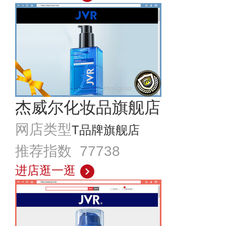
杰威尔化妆品旗舰店
网店类型
T品牌旗舰店
推荐指数 77738
进店逛一逛