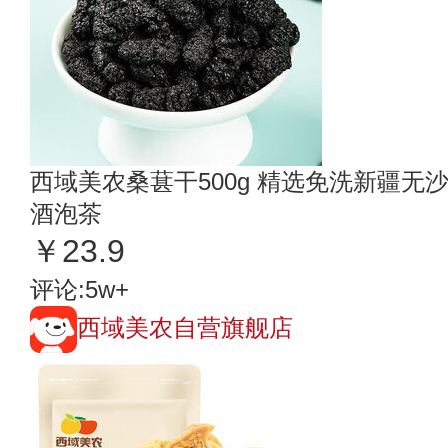
西域美农桑葚干500g 精选免洗新疆无
酒泡茶
￥23.9
评论:5w+
西域美农自营旗舰店