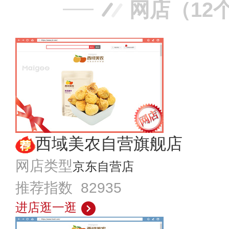
网店（12
西域美农自营旗舰店
网店类型
京东自营店
推荐指数 82935
进店逛一逛