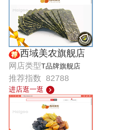
西域美农旗舰店
网店类型
T品牌旗舰店
推荐指数 82788
进店逛一逛