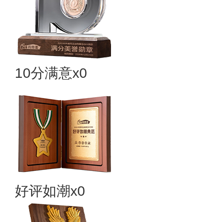
10分满意x0
好评如潮x0