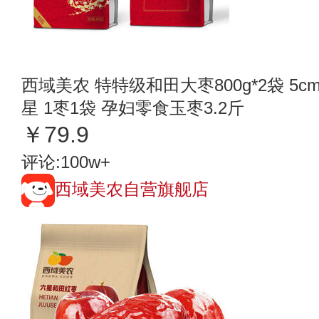
西域美农 特特级和田大枣800g*2袋 5
星 1枣1袋 孕妇零食玉枣3.2斤
￥79.9
评论:100w+
西域美农自营旗舰店