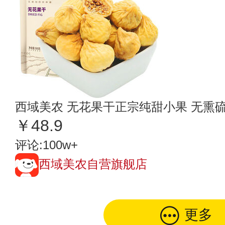
西域美农 无花果干正宗纯甜小果 无熏
￥48.9
评论:100w+
西域美农自营旗舰店
更多