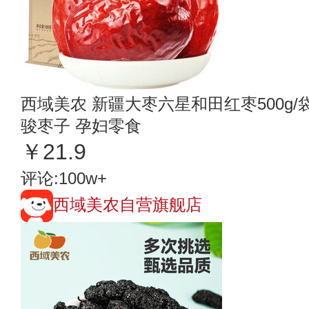
西域美农 新疆大枣六星和田红枣500g
骏枣子 孕妇零食
￥21.9
评论:100w+
西域美农自营旗舰店