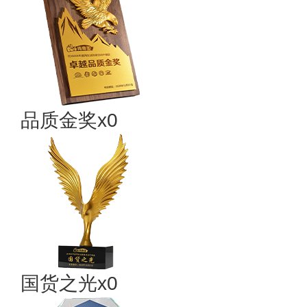
品质金奖x0
国货之光x0