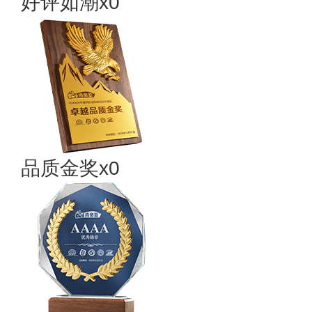
好评如潮x0
品质金奖x0