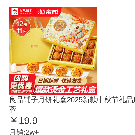
良品铺子月饼礼盒2025新款中秋节礼
蓉
￥19.9
月销:2w+