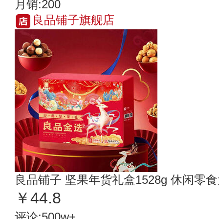
月销:200
良品铺子旗舰店
良品铺子 坚果年货礼盒1528g 休闲零
￥44.8
评论:500w+