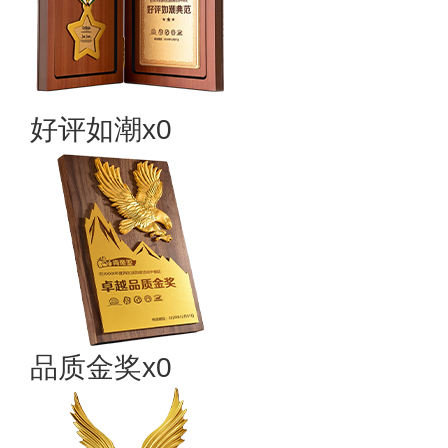
好评如潮x0
品质金奖x0