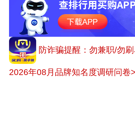
防诈骗提醒：勿兼职/勿刷
2026年08月品牌知名度调研问卷>