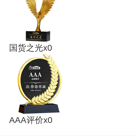
国货之光x0
AAA评价x0