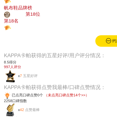
投票
帆布鞋品牌榜
大品牌
第18位
第18名
投票
约
KAPPA卡帕获得的五星好评/用户评分情况：
8.5
得分
997
人评分
x
7
五星好评
KAPPA卡帕获得点赞我最棒/口碑点赞情况：
已点亮口碑点赞0个
（未点亮口碑点赞14个>>）
2258
口碑指数
x
42
点赞最棒