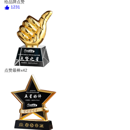
给品牌点赞
1231
点赞最棒x42