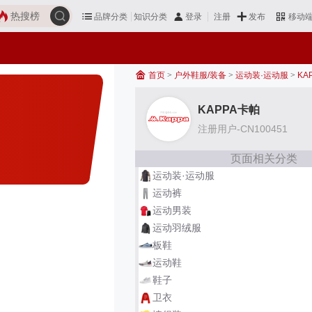
热搜榜
品牌分类
知识分类
发布
登录
注册
移动
首页
>
户外鞋服/装备
>
运动装·运动服
>
KA
KAPPA卡帕
注册用户-CN100451
页面相关分类
运动装·运动服
运动裤
运动男装
运动羽绒服
板鞋
运动鞋
鞋子
卫衣