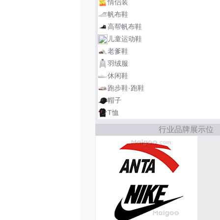
情侣装
帆布鞋
高帮帆布鞋
儿童运动鞋
老爹鞋
羽绒服
休闲鞋
跑步鞋·跑鞋
帽子
T恤
行业品牌展示位