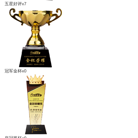
五星好评x7
如鱼得水
冠军金杯x0
皇冠奖杯x0