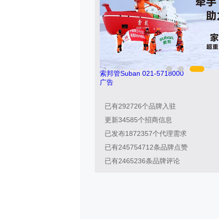
8
索邦管Suban 021-5718000
广告
已有
292726
个品牌入驻
更新
34585
个招商信息
已发布
1872357
个代理需求
已有
245754712
条品牌点赞
已有
2465236
条品牌评论