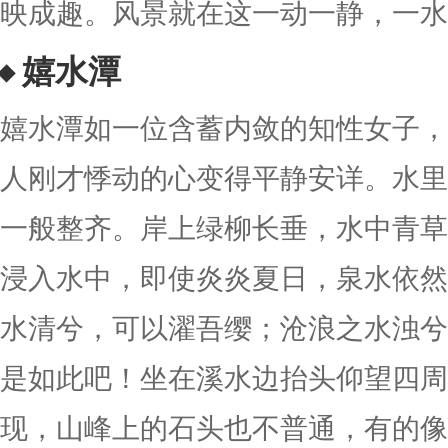
映成趣。风景就在这一动一静，一水
嬉水潭
嬉水潭如一位含蓄内敛的知性女子，
人刚才悸动的心变得平静安详。水里
一般整齐。岸上绿柳长垂，水中青草
浸入水中，即使炎炎夏日，泉水依然
水清兮，可以濯吾缨；沧浪之水浊兮
是如此吧！坐在溪水边抬头仰望四周
现，山峰上的石头也不普通，有的像