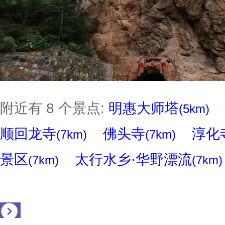
附近有 8 个景点:
明惠大师塔
(5km)
顺回龙寺
佛头寺
淳化
(7km)
(7km)
景区
太行水乡·华野漂流
(7km)
(7km)