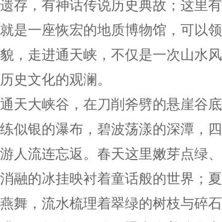
遗存，有神话传说历史典故；这里有
就是一座恢宏的地质博物馆，可以领
貌，走进通天峡，不仅是一次山水风
历史文化的观澜。
通天大峡谷，在刀削斧劈的悬崖谷底
练似银的瀑布，碧波荡漾的深潭，四
游人流连忘返。春天这里嫩芽点绿、
消融的冰挂映衬着童话般的世界；夏
燕舞，流水梳理着翠绿的树枝与碎石