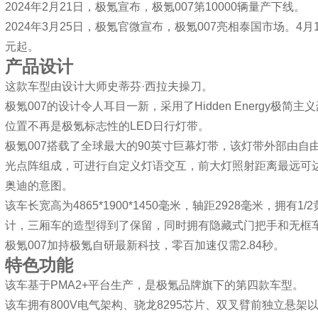
2024年2月21日，极氪宣布，极氪007第10000辆量产下线。
2024年3月25日，极氪官微宣布，极氪007亮相泰国市场。4
元起。
产品设计
这款车型由设计大师史蒂芬·西拉夫操刀。
极氪007的设计令人耳目一新，采用了Hidden Energy
位置不再是极氪标志性的LED日行灯带。
极氪007搭载了全球最大的90英寸巨幕灯带，该灯带外部由自由
光点阵组成，可进行自定义灯语交互，前大灯照射距离最远可达
奥迪的意图。
该车长宽高为4865*1900*1450毫米，轴距2928毫米，
计，三厢车的造型得到了保留，同时拥有隐藏式门把手和无框
极氪007加持极氪自研最新科技，零百加速仅需2.84秒。
特色功能
该车基于PMA2+平台生产，是极氪品牌旗下的第四款车型。
该车拥有800V电气架构、骁龙8295芯片、双叉臂前独立悬