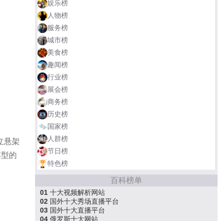
娱乐榜
人物榜
服务榜
城市榜
美食榜
趣闻榜
行业榜
展会榜
商务榜
历史榜
国家榜
人群榜
立悬架
节日榜
车型的
特色榜
百科榜单
01
十大视频解析网站
02
国外十大秀场直播平台
03
国外十大直播平台
04
俄罗斯十大网站