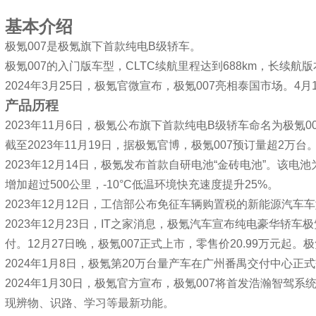
详细介
基本介绍
极氪007是极氪旗下首款纯电B级轿车。
极氪007的入门版车型，CLTC续航里程达到688km，长续航版
2024年3月25日，极氪官微宣布，极氪007亮相泰国市场。4
产品历程
2023年11月6日，极氪公布旗下首款纯电B级轿车命名为极氪0
截至2023年11月19日，据极氪官博，极氪007预订量超2万台
2023年12月14日，极氪发布首款自研电池“金砖电池”。该
增加超过500公里，-10°C低温环境快充速度提升25%。
2023年12月12日，工信部公布免征车辆购置税的新能源汽车
2023年12月23日，IT之家消息，极氪汽车宣布纯电豪华轿车极氪
付。12月27日晚，极氪007正式上市，零售价20.99万元起。极
2024年1月8日，极氪第20万台量产车在广州番禺交付中心正
2024年1月30日，极氪官方宣布，极氪007将首发浩瀚智驾系统，
现辨物、识路、学习等最新功能。