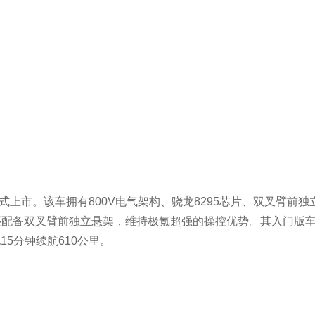
7正式上市。该车拥有800V电气架构、骁龙8295芯片、双叉臂前独
还配备双叉臂前独立悬架，维持极氪超强的操控优势。其入门版
15分钟续航610公里。