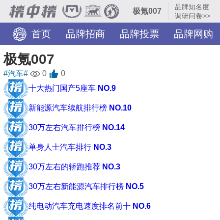
品牌知名度
极氪007
调研问卷>>
首页
品牌招商
品牌投票
品牌网购
旅游景点
服务网点
装修美图
TOP热榜
极氪007
#汽车#
0
0
十大热门国产5座车
NO.9
新能源汽车续航排行榜
NO.10
30万左右汽车排行榜
NO.14
单身人士汽车排行
NO.3
30万左右的轿跑推荐
NO.3
30万左右新能源汽车排行榜
NO.5
纯电动汽车充电速度排名前十
NO.6