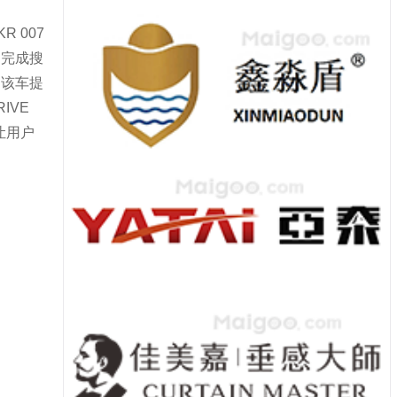
 007
，完成搜
。该车提
IVE
让用户