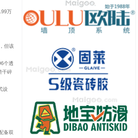
99万
计，但该
96个透
些干碎
式设
配备双