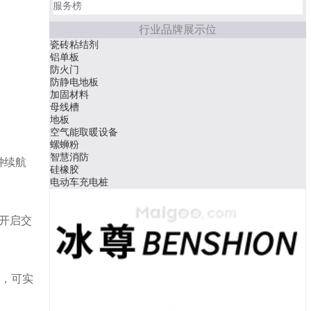
服务榜
行业品牌展示位
瓷砖粘结剂
铝单板
防火门
防静电地板
加固材料
母线槽
地板
空气能取暖设备
。
螺蛳粉
智慧消防
钟续航
硅橡胶
电动车充电桩
日开启交
件，可实