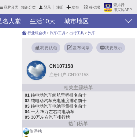
查排行
品牌分类
知识分类
发布
登录
注册
移动端
用买购APP
英名人堂
生活10大
城市地区
行业综合榜
>
汽车/工具
>
出行工具
>
汽车
我要认领
发布词条
我要展示
CN107158
注册用户-CN107158
相关主题榜单
01
纯电动汽车续航里程排名前十
02
纯电动汽车充电速度排名前十
03
纯电动汽车电池容量排名前十
04
十大25万左右纯电动车
05
30万左右汽车排行榜
热门榜单
旅游榜