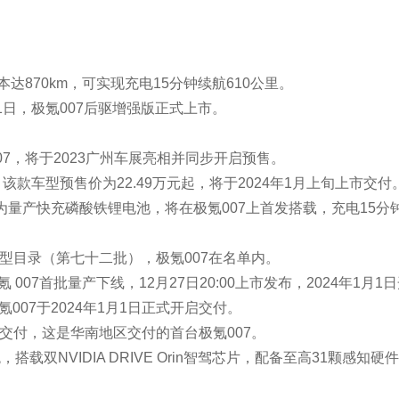
绍
PROFILE
+
整体衣柜
水电/线材/管材
本达870km，可实现充电15分钟续航610公里。
石膏线
整体家装
月1日，极氪007后驱增强版正式上市。
护理床
汽车充电桩
红木家具
07，将于2023广州车展亮相并同步开启预售。
安全门
。该款车型预售价为22.49万元起，将于2024年1月上旬上市交付
卷闸门
玻璃器皿
电池为量产快充磷酸铁锂电池，将在极氪007上首发搭载，充电15分
办公家具
润滑油
车型目录（第七十二批），极氪007在名单内。
 007首批量产下线，12月27日20:00上市发布，2024年1月1
氪007于2024年1月1日正式开启交付。
式交付，这是华南地区交付的首台极氪007。
搭载双NVIDIA DRIVE Orin智驾芯片，配备至高31颗感知硬