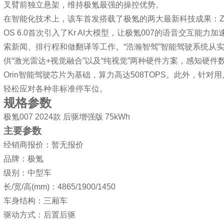
叉臂前独立悬架，维持极氪最强的操控优势。
在智能化技术上，该车首发搭载了极氪的两大最新科技成果：ZEEKR 
OS 6.0首次引入了Kr AI大模型，让极氪007的语音交互能力
索新闻、排行程和做翻译等工作。“浩瀚智驾”智能驾驶系统从
供“激光雷达+视觉融合”以及“纯视觉”两种硬件方案，感知硬件数量
Orin智能驾驶芯片为基础，算力高达508TOPS。此外，针
轻松应对各种非标准停车位。
规格参数
极氪007 2024款 后驱增强版 75kWh
主要参数
经销商报价：暂无报价
品牌：极氪
级别：中型车
长/宽/高(mm)：4865/1900/1450
车身结构：三厢车
驱动方式：后置后驱