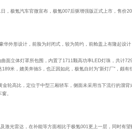
月1日，极氪汽车官微宣布，极氪007后驱增强版正式上市，售价20.
极简主义豪华外形设计，前脸为封闭式，较为简约，前舱盖上有隆起设
曲面立体灯罩所包围，内置了1711颗高功率LED灯珠，共计72
189米，媲美奔驰S，也正因如此，极氪自封为“新灯厂”，颇有
拥有1/2黄金轮高比，定位于中型三厢轿车，侧面未采用当下流行的溜背
车窗。
架以及激光雷达，在补能等方面相比于极氪001更上一层，同时有望