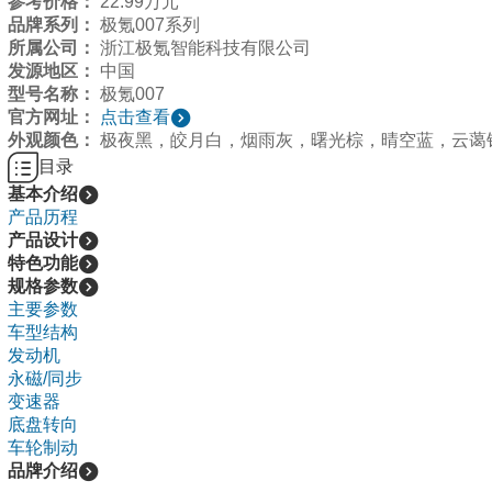
参考价格：
22.99万元
品牌系列：
极氪007系列
所属公司：
浙江极氪智能科技有限公司
发源地区：
中国
型号名称：
极氪007
官方网址：
点击查看
外观颜色：
极夜黑，皎月白，烟雨灰，曙光棕，晴空蓝，云蔼
目录
基本介绍
产品历程
产品设计
特色功能
规格参数
主要参数
车型结构
发动机
永磁/同步
变速器
底盘转向
车轮制动
品牌介绍