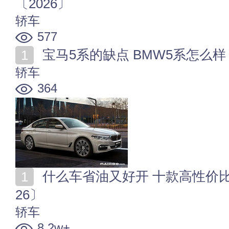
〔2026〕
轿车
577
宝马5系的缺点 BMW5系怎么样
轿车
364
什么车省油又好开 十款高性价比低油耗省油车推荐〔20
26〕
轿车
8.2w+