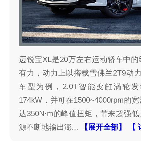
迈锐宝XL是20万左右运动轿车中
有力，动力上以搭载雪佛兰2T9动力组
车型为例，2.0T智能变缸涡轮
174kW，并可在1500~4000rp
达350N·m的峰值扭矩，带来超强
源不断地输出澎
...
【展开全部】
【 