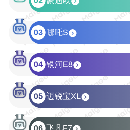
02
蒙迪欧
03
哪吒S
04
银河E8
05
迈锐宝XL
06
飞凡F7