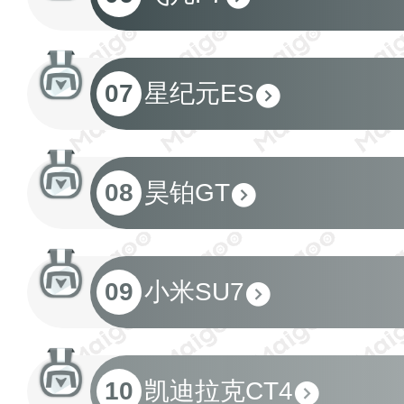
07
星纪元ES
08
昊铂GT
09
小米SU7
10
凯迪拉克CT4