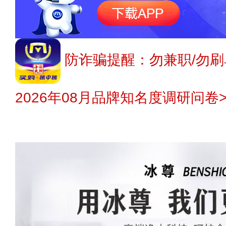
防诈骗提醒：勿兼职/勿刷
2026年08月品牌知名度调研问卷>