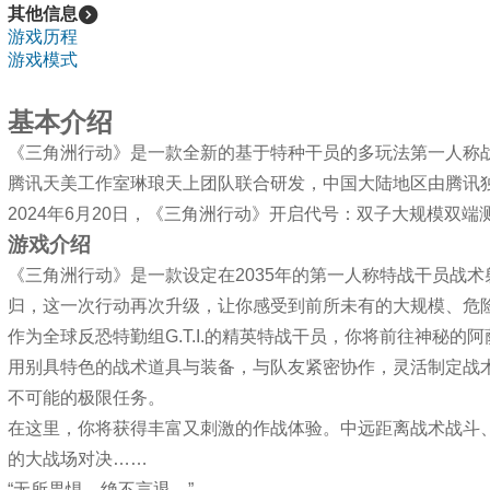
其他信息
游戏历程
游戏模式
详细介
基本介绍
《三角洲行动》是一款全新的基于特种干员的多玩法第一人称
腾讯天美工作室琳琅天上团队联合研发，中国大陆地区由腾讯
2024年6月20日，《三角洲行动》开启代号：双子大规模双端
游戏介绍
《三角洲行动》是一款设定在2035年的第一人称特战干员战
归，这一次行动再次升级，让你感受到前所未有的大规模、危
作为全球反恐特勤组G.T.I.的精英特战干员，你将前往神秘
用别具特色的战术道具与装备，与队友紧密协作，灵活制定战
不可能的极限任务。
在这里，你将获得丰富又刺激的作战体验。中远距离战术战斗
的大战场对决……
“无所畏惧，绝不言退。”