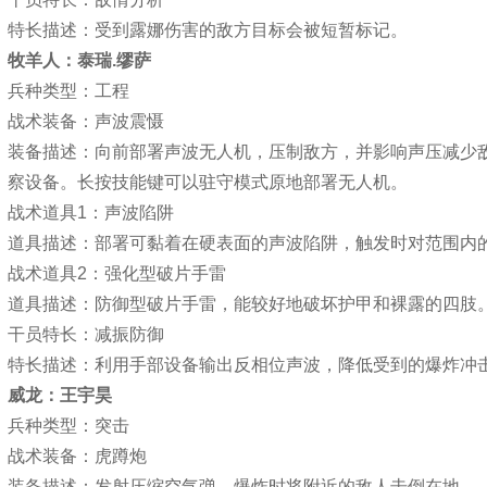
特长描述：受到露娜伤害的敌方目标会被短暂标记。
牧羊人：泰瑞.缪萨
兵种类型：工程
战术装备：声波震慑
装备描述：向前部署声波无人机，压制敌方，并影响声压减少
察设备。长按技能键可以驻守模式原地部署无人机。
战术道具1：声波陷阱
道具描述：部署可黏着在硬表面的声波陷阱，触发时对范围内
战术道具2：强化型破片手雷
道具描述：防御型破片手雷，能较好地破坏护甲和裸露的四肢
干员特长：减振防御
特长描述：利用手部设备输出反相位声波，降低受到的爆炸冲
威龙：王宇昊
兵种类型：突击
战术装备：虎蹲炮
装备描述：发射压缩空气弹，爆炸时将附近的敌人击倒在地。