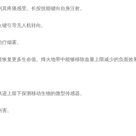
制其疼痛感受。长按技能键向自身注射。
火键引导无人机转向。
治疗烟雾。
者恢复更多生命值。烽火地带中能够移除血量上限减少的负面效
轨迹上留下探测移动生物的微型传感器。
伤害。
。