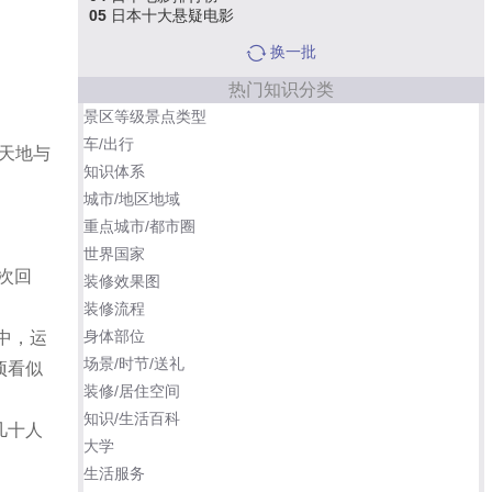
05
日本十大悬疑电影
换一批
热门知识分类
景区等级景点类型
车/出行
天地与
知识体系
城市/地区地域
重点城市/都市圈
世界国家
次回
装修效果图
装修流程
身体部位
中，运
场景/时节/送礼
项看似
装修/居住空间
知识/生活百科
几十人
大学
生活服务