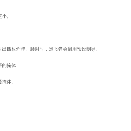
更小。
射出四枚炸弹。腰射时，巡飞弹会启用预设制导。
害的掩体
凝掩体。
。