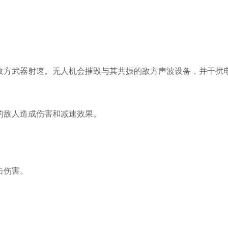
敌方武器射速。无人机会摧毁与其共振的敌方声波设备，并干扰
的敌人造成伤害和减速效果。
。
击伤害。