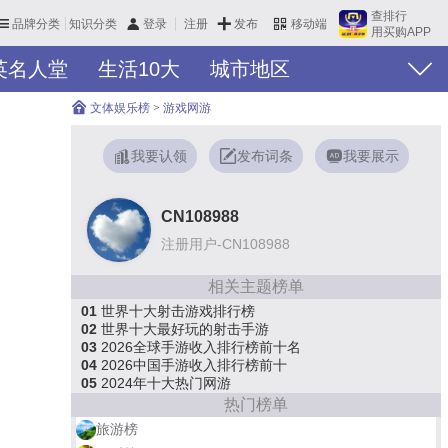
查排行
品牌分类
知识分类
发布
登录
注册
移动端
用买购APP
英名人堂
生活10大
城市地区
文体娱乐榜
>
游戏网游
我要认领
发布词条
我要展示
CN108988
注册用户-CN108988
相关主题榜单
01
世界十大射击游戏排行榜
02
世界十大最好玩的射击手游
03
2026全球手游收入排行榜前十名
04
2026中国手游收入排行榜前十
05
2024年十大热门网游
热门榜单
旅游榜