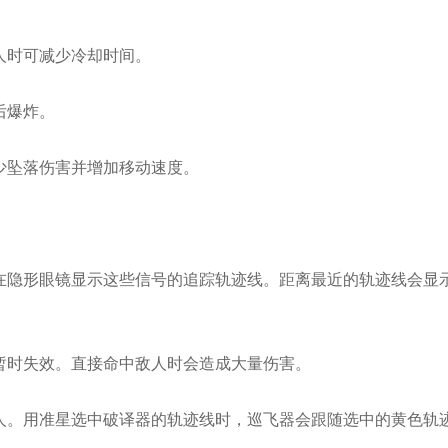
人时可减少冷却时间。
后爆炸。
少坠落伤害并增加移动速度。
在隐形眼镜显示这些信号的追踪轨迹线。距离最近的轨迹线会显
暂时失效。直接命中敌人时会造成大量伤害。
人。用准星选中破译器的轨迹线时，巡飞器会跟随选中的黄色轨
欧陆OULU 0760-23220123