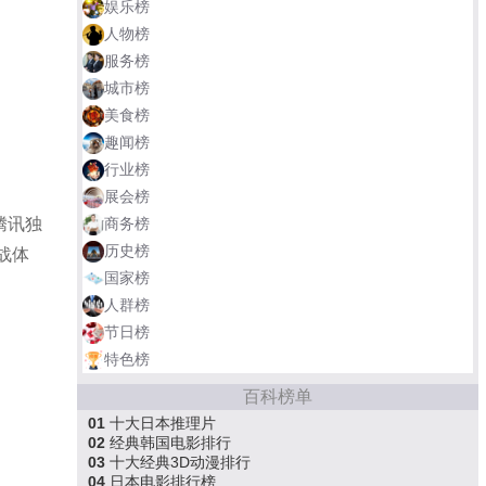
娱乐榜
人物榜
服务榜
城市榜
美食榜
趣闻榜
行业榜
展会榜
商务榜
腾讯独
历史榜
战体
国家榜
人群榜
节日榜
特色榜
百科榜单
01
十大日本推理片
02
经典韩国电影排行
03
十大经典3D动漫排行
04
日本电影排行榜