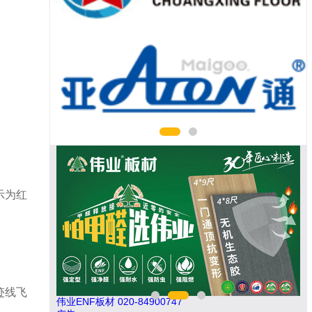
示为红
迹线飞
伟业ENF板材 020-84900747
肯帝