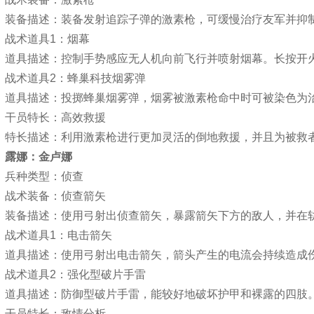
装备描述：装备发射追踪子弹的激素枪，可缓慢治疗友军并抑
战术道具1：烟幕
道具描述：控制手势感应无人机向前飞行并喷射烟幕。长按开
战术道具2：蜂巢科技烟雾弹
道具描述：投掷蜂巢烟雾弹，烟雾被激素枪命中时可被染色为
干员特长：高效救援
特长描述：利用激素枪进行更加灵活的倒地救援，并且为被救
露娜：金卢娜
兵种类型：侦查
战术装备：侦查箭矢
装备描述：使用弓射出侦查箭矢，暴露箭矢下方的敌人，并在
战术道具1：电击箭矢
道具描述：使用弓射出电击箭矢，箭头产生的电流会持续造成
战术道具2：强化型破片手雷
道具描述：防御型破片手雷，能较好地破坏护甲和裸露的四肢
干员特长：敌情分析