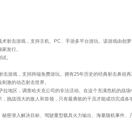
绍
PROFILE
+
战术射击游戏，支持主机、PC、手游多平台游玩。该游戏由创梦
独家发行。
测试。
术射击游戏，支持跨端免费游玩。拥有25年历史的经典射击鼻祖再
险刺激的动态射击世界。
的阿萨拉地区，调查哈夫克公司的非法活动。在这个充满危机的战场
术，挑战强大的敌人和首领，只有最勇敢的干员才能成功完成各
、秘密潜入解决目标、驾驶重型载具火力输出、海量随机事件、