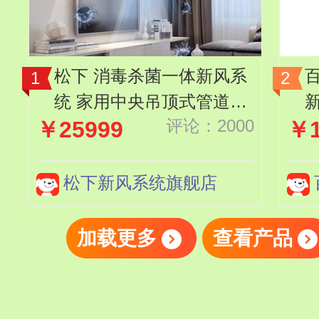
松下 消毒杀菌一体新风系
统 家用中央吊顶式管道新
评论：2000
￥25999
￥1
风机全热交换器 FV-50ZD
P2C
过
机
松下新风系统旗舰店
加载更多
查看产品