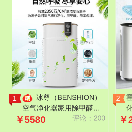
冰尊（BENSHION）
空气净化器家用除甲醛除
化
评论：200
￥5580
￥2
菌99.99%空气消毒机2350
万负离子除异味除粉尘 机