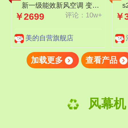
新一级能效新风空调 变频
评论：10w+
￥2699
￥3
冷暖壁挂式空调挂机 KFR-
35GW/N8XF1-1
K
美的自营旗舰店
加载更多
查看产品
风幕机