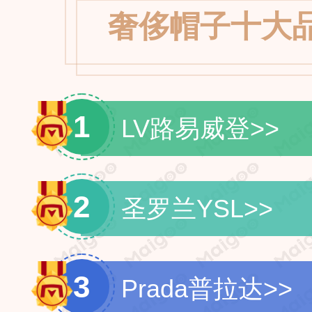
奢侈帽子十大
1
LV路易威登
>>
2
圣罗兰YSL
>>
3
Prada普拉达
>>