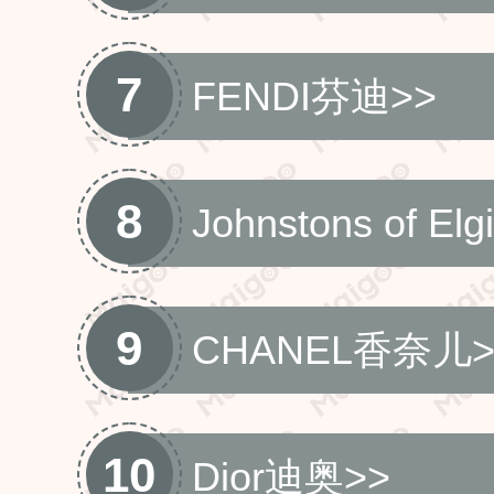
7
FENDI芬迪
>>
8
Johnstons of Elg
9
CHANEL香奈儿
10
Dior迪奥
>>