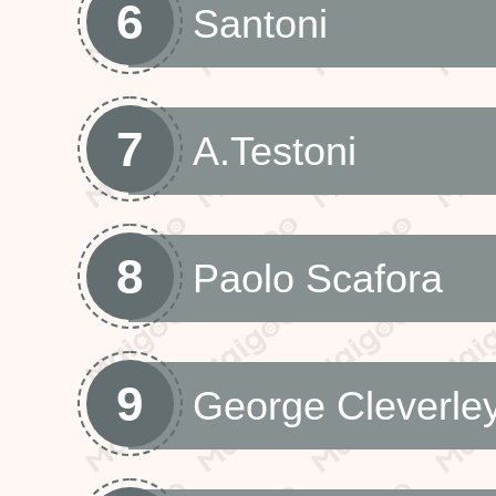
6
Santoni
7
A.Testoni
8
Paolo Scafora
9
George Cleverle