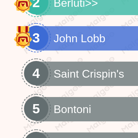
2
Berluti
>>
3
John Lobb
4
Saint Crispin's
5
Bontoni