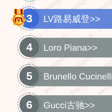
3
LV路易威登
>>
4
Loro Piana
>>
5
Brunello Cucinell
6
Gucci古驰
>>