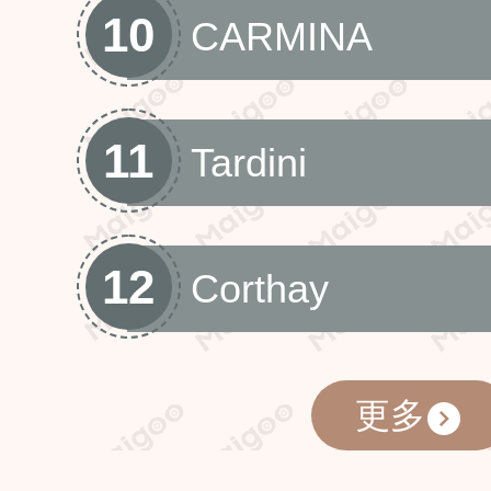
10
CARMINA
11
Tardini
12
Corthay
更多