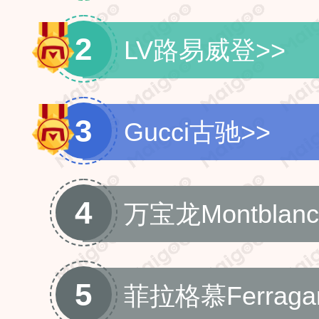
2
LV路易威登
>>
3
Gucci古驰
>>
4
万宝龙Montblanc
5
菲拉格慕Ferraga