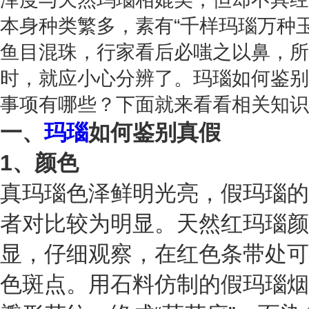
本身种类繁多，素有“千样玛瑙万种
鱼目混珠，行家看后必嗤之以鼻，所
时，就应小心分辨了。玛瑙如何鉴别
事项有哪些？下面就来看看相关知识
一、
玛瑙
如何鉴别真假
1、颜色
真玛瑙色泽鲜明光亮，假玛瑙的
者对比较为明显。天然红玛瑙颜
显，仔细观察，在红色条带处可
色斑点。用石料仿制的假玛瑙烟