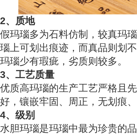
2、质地
假玛瑙多为石料仿制，较真玛瑙
瑙上可划出痕迹，而真品则划不
玛瑙少有瑕疵，劣质则较多。
3、工艺质量
优质高玛瑙的生产工艺严格且先
好，镶嵌牢固、周正，无划痕、
4、级别
水胆玛瑙是玛瑙中最为珍贵的品