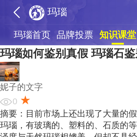
玛瑙
玛瑙首页
品牌投票
知识课堂
玛瑙如何鉴别真假 玛瑙石
妮子的文字
★
0
摘要：目前市场上还出现了大量的假
玛瑙，有玻璃的、塑料的、石质的等
泽度与天然玛瑙相媲美，但却不具经