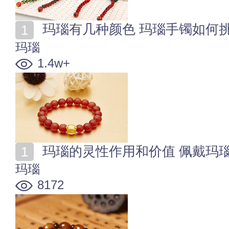
玛瑙有几种颜色 玛瑙手镯如何
玛瑙
1.4w+
玛瑙的灵性作用和价值 佩戴玛
玛瑙
8172