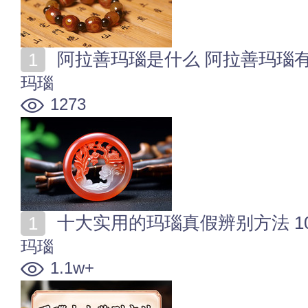
阿拉善玛瑙是什么 阿拉善玛瑙
玛瑙
1273
十大实用的玛瑙真假辨别方法 
玛瑙
1.1w+