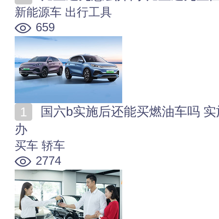
新能源车
出行工具
659
国六b实施后还能买燃油车吗 实施国六b后国6a的车怎么
办
买车
轿车
2774