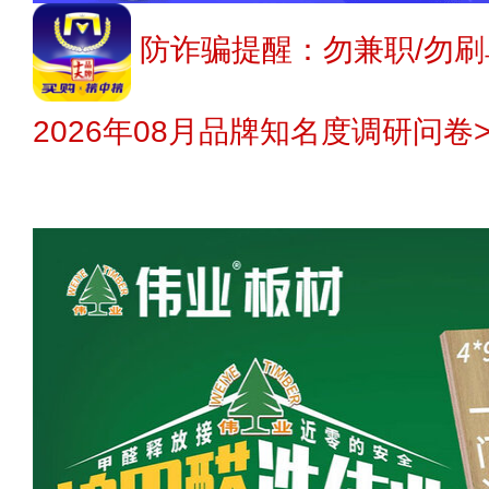
防诈骗提醒：勿兼职/勿刷
2026年08月品牌知名度调研问卷>