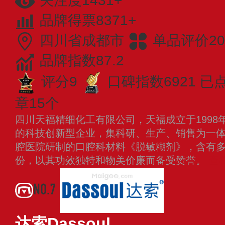
关注度1431+
品牌得票8371+
四川省成都市
单品评价20
品牌指数87.2
评分9
口碑指数6921
已点
章15个
四川天福精细化工有限公司，天福成立于1998
的科技创新型企业，集科研、生产、销售为一
腔医院研制的口腔科材料《脱敏糊剂》，含有
份，以其功效独特和物美价廉而备受赞誉。
查
NO.7
达索Dassoul