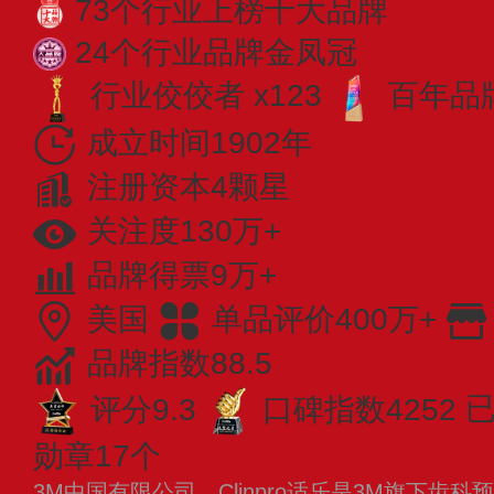
73个行业上榜十大品牌
24个行业品牌金凤冠
行业佼佼者 x123
百年品牌
成立时间1902年
注册资本4颗星
关注度130万+
品牌得票9万+
美国
单品评价400万+
品牌指数88.5
评分9.3
口碑指数4252
已
勋章17个
3M中国有限公司，Clinpro适乐是3M旗下齿