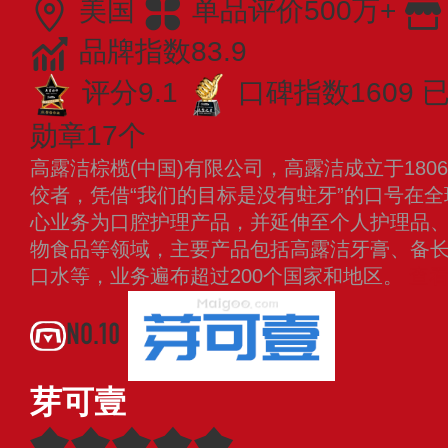
美国
单品评价500万+
品牌指数83.9
评分9.1
口碑指数1609
已
勋章17个
高露洁棕榄(中国)有限公司，高露洁成立于18
佼者，凭借“我们的目标是没有蛀牙”的口号在
心业务为口腔护理产品，并延伸至个人护理品
物食品等领域，主要产品包括高露洁牙膏、备
口水等，业务遍布超过200个国家和地区。
查
NO.10
芽可壹