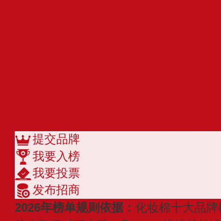
DHC蝶翠诗
kohgendo江原道
完美日记PERFECT DIARY
贝览得BLD
稚优泉CHIOTURE
悠珂思Ukiss
丝诺SHINO
查看更多
提交品牌
我要入榜
我要投票
发布招商
2026年榜单规则依据：
化妆棉十大品牌