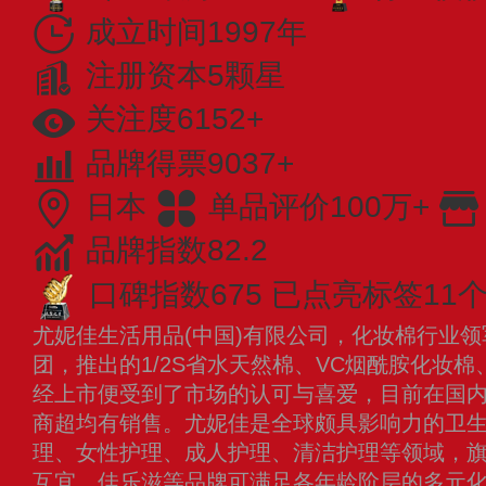
成立时间1997年
注册资本5颗星
关注度6152+
品牌得票9037+
日本
单品评价100万+
品牌指数82.2
口碑指数675
已点亮标签11
尤妮佳生活用品(中国)有限公司，化妆棉行业
团，推出的1/2S省水天然棉、VC烟酰胺化妆
经上市便受到了市场的认可与喜爱，目前在国
商超均有销售。尤妮佳是全球颇具影响力的卫
理、女性护理、成人护理、清洁护理等领域，旗
互宜、佳乐滋等品牌可满足各年龄阶层的多元