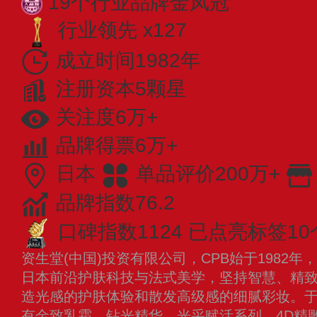
19个行业品牌金凤冠
行业领先 x127
成立时间1982年
注册资本5颗星
关注度6万+
品牌得票6万+
日本
单品评价200万+
品牌指数76.2
口碑指数1124
已点亮标签10
资生堂(中国)投资有限公司，CPB始于1982
日本前沿护肤科技与法式美学，坚持智慧、精
造光感的护肤体验和散发高级感的细腻彩妆。于2
有金致乳霜、钻光精华、光采赋活系列、4D精