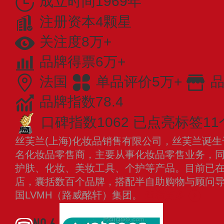
成立时间1969年
注册资本4颗星
关注度8万+
品牌得票6万+
法国
单品评价5万+
品
品牌指数78.4
口碑指数1062
已点亮标签11
丝芙兰(上海)化妆品销售有限公司，丝芙兰诞生
名化妆品零售商，主要从事化妆品零售业务，
护肤、化妆、美妆工具、个护等产品。目前已在
店，囊括数百个品牌，搭配半自助购物与顾问导购
国LVMH（路威酩轩）集团。
查看更多
NO.6