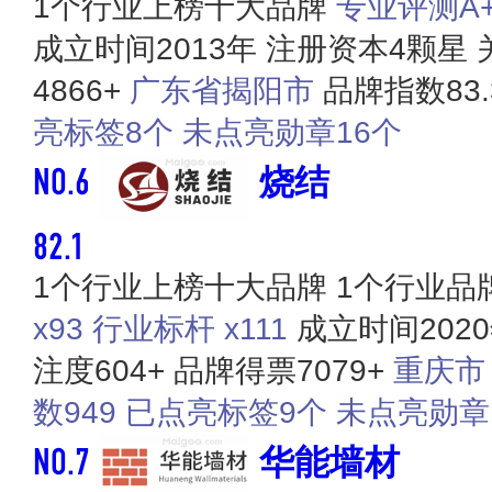
1个行业上榜十大品牌
专业评测A+ 
成立时间2013年
注册资本4颗星
4866+
广东省揭阳市
品牌指数83.
亮标签8个
未点亮勋章16个
NO.6
烧结
82.1
1个行业上榜十大品牌
1个行业品
x93
行业标杆 x111
成立时间202
注度604+
品牌得票7079+
重庆市
数949
已点亮标签9个
未点亮勋章
NO.7
华能墙材