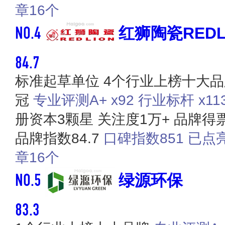
章16个
NO.4
红狮陶瓷REDL
84.7
标准起草单位
4个行业上榜十大品
冠
专业评测A+ x92
行业标杆 x11
册资本3颗星
关注度1万+
品牌得票
品牌指数84.7
口碑指数851
已点
章16个
NO.5
绿源环保
83.3