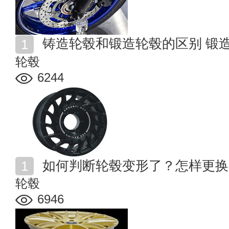
铸造轮毂和锻造轮毂的区别 锻
轮毂
6244
如何判断轮毂变形了？怎样更换
轮毂
6946