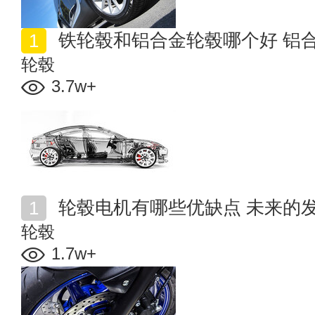
铁轮毂和铝合金轮毂哪个好 铝
轮毂
3.7w+
轮毂电机有哪些优缺点 未来的
轮毂
1.7w+