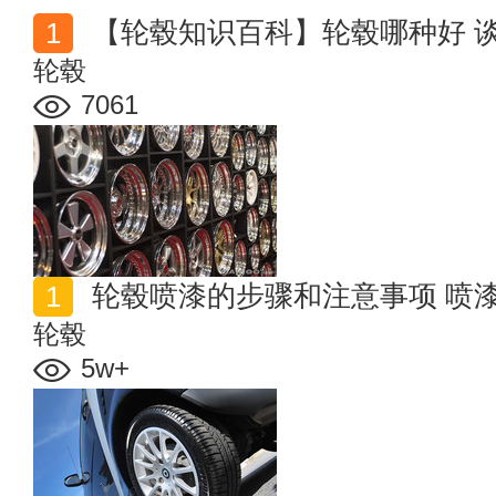
【轮毂知识百科】轮毂哪种好 
轮毂
7061
轮毂喷漆的步骤和注意事项 喷
轮毂
5w+