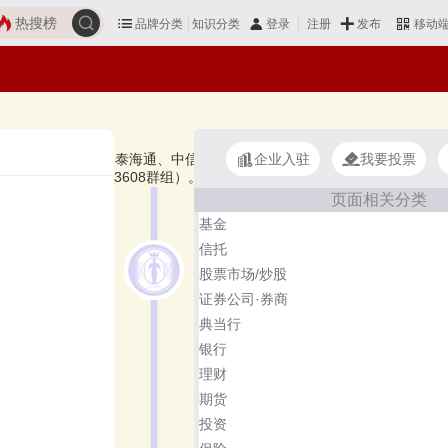
热搜榜
品牌分类
知识分类
发布
登录
注册
移动
企业入驻
我要投票
商证券、兴业银行、国泰海通、中信证券等，上榜基金托管十大榜单和著名
的第36类（3608群组）。榜单更新时间：2026年07月23日（每
页面相关分类
基金
信托
股票市场/炒股
证券公司·券商
典当行
银行
理财
期货
投资