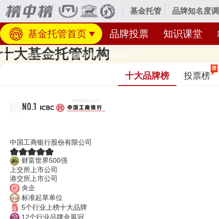
基金托管
品牌知名度调
基金托管首页
品牌投票
知识课堂
十大基金托管机构
首页
>
服务业/商业
>
金融服务/银行
>
基金托管
基金托管机构，基金托管银行-证券投资基金托管人，基金托管机
荐
十大品牌榜
投票榜
经专业研究评测的2026年
基金托管名单
发布啦！居前十的有：工商银行I
碑好或知名度高、有实力的，排名不分先后，仅供借鉴参考，想知道哪个基
NO.1
工商银行ICBC
中国工商银行股份有限公司
财富世界500强
上交所上市公司
港交所上市公司
央企
标准起草单位
5个行业上榜十大品牌
12个行业品牌金凤冠