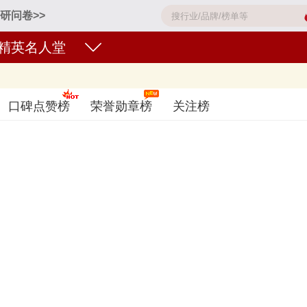
研问卷>>
精英名人堂
构哪个好〔2026〕
口碑点赞榜
荣誉勋章榜
关注榜
CBC、建设银行ccb、中国银行、农业银行、招商银行、交通银行、招
金托管好？您可以多比较，选择自己满意的！基金托管品牌主要属于商标分类