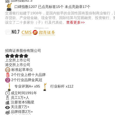
品牌指数82.3
口碑指数1207
已点亮标签15个
未点亮勋章17个
交通银行始建于1908年，是国内较早的全国性国有股份制商业银行
存贷款、产业链金融、现金管理、国际结算与贸易融资、投资银行、
设立了二十多家分（子）行及代表处。
查看更多>>
NO.7
招商证券
招商证券股份有限公司
上交所上市公司
港交所上市公司
标准起草单位
2个行业上榜十大品牌
2个行业品牌金凤冠
专业评测A+ x95
行业标杆 x112
成立时间1991年
员工1万+人
注册资本5颗星
关注度7万+
品牌得票2万+