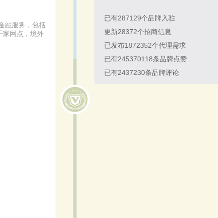
已有
287129
个品牌入驻
金融服务，包括
更新
28372
个招商信息
千家网点，境外
已发布
1872352
个代理需求
已有
245370118
条品牌点赞
已有
2437230
条品牌评论