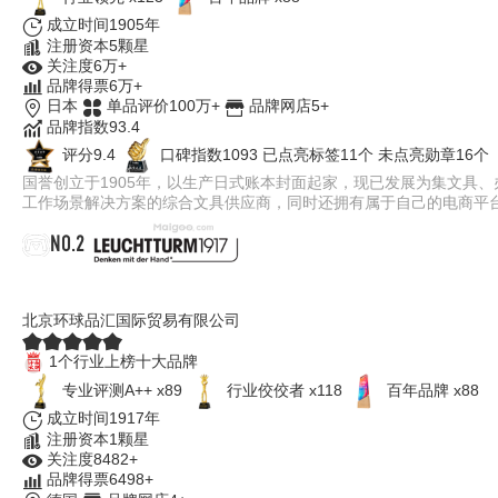
成立时间1905年
注册资本5颗星
关注度6万+
品牌得票6万+
日本
单品评价100万+
品牌网店5+
品牌指数93.4
评分9.4
口碑指数1093
已点亮标签11个
未点亮勋章16个
国誉创立于1905年，以生产日式账本封面起家，现已发展为集文具
工作场景解决方案的综合文具供应商，同时还拥有属于自己的电商平
NO.2
Leuchtturm1917
北京环球品汇国际贸易有限公司
1个行业上榜十大品牌
专业​评测A++ x89
行业佼佼者 x118
百年品牌 x88
成立时间1917年
注册资本1颗星
关注度8482+
品牌得票6498+