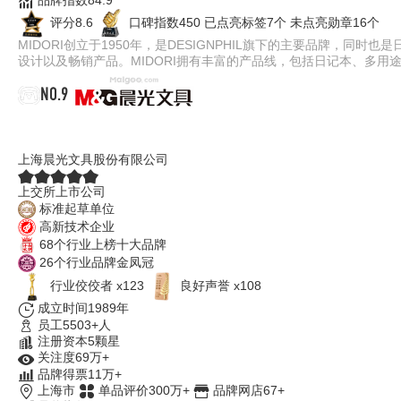
评分8.6
口碑指数450
已点亮标签7个
未点亮勋章16个
MIDORI创立于1950年，是DESIGNPHIL旗下的主要品牌，
设计以及畅销产品。MIDORI拥有丰富的产品线，包括日记本、多用途
NO.9
晨光文具M&G
上海晨光文具股份有限公司
上交所上市公司
标准起草单位
高新技术企业
68个行业上榜十大品牌
26个行业品牌金凤冠
行业佼佼者 x123
良好声誉 x108
成立时间1989年
员工5503+人
注册资本5颗星
关注度69万+
品牌得票11万+
上海市
单品评价300万+
品牌网店67+