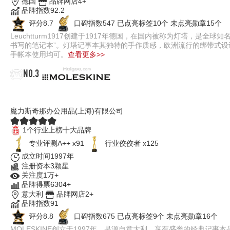
德国
品牌网店4+
品牌指数92.2
评分8.7
口碑指数547
已点亮标签10个
未点亮勋章15个
Leuchtturm1917创建于1917年德国，在国内被称为灯塔，
书写的笔记本”。灯塔记事本其独特的手作质感，欧洲流行的绑带式
手帐本使用均可。
查看更多>>
NO.3
MOLESKINE魔力斯奇那
魔力斯奇那办公用品(上海)有限公司
1个行业上榜十大品牌
专业​评测A++ x91
行业佼佼者 x125
成立时间1997年
注册资本3颗星
关注度1万+
品牌得票6304+
意大利
品牌网店2+
品牌指数91
评分8.8
口碑指数675
已点亮标签9个
未点亮勋章16个
MOLESKINE创立于1997年，是源自意大利，享有盛誉的经典记事