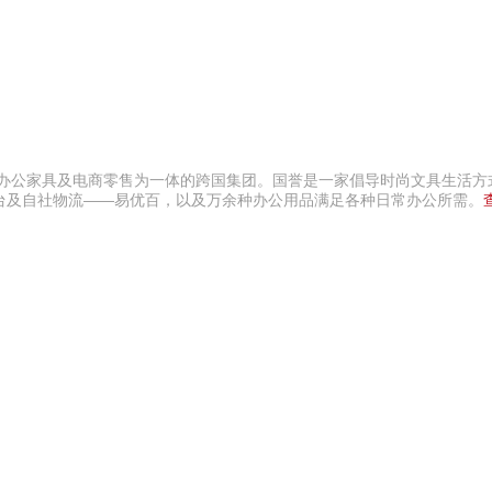
、办公家具及电商零售为一体的跨国集团。国誉是一家倡导时尚文具生活方
台及自社物流——易优百，以及万余种办公用品满足各种日常办公所需。