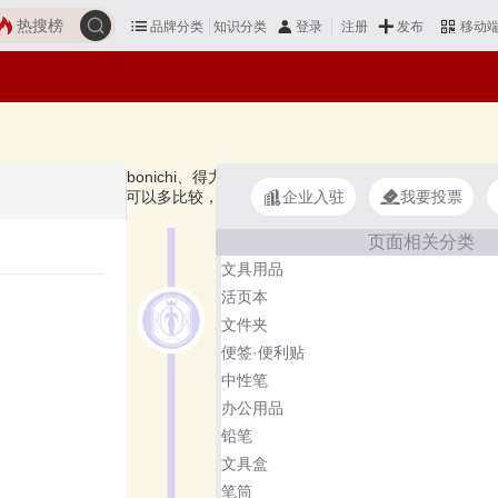
热搜榜
品牌分类
知识分类
发布
登录
注册
移动
斐来仕、kinbor、Hobonichi、得力DELI、Midori、晨光文具M&G、齐心
企业入驻
我要投票
记事本·手帐好？您可以多比较，选择自己满意的！记事本·手帐品牌主要
页面相关分类
文具用品
活页本
文件夹
便签·便利贴
中性笔
办公用品
铅笔
文具盒
笔筒