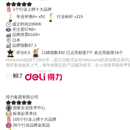
1个行业上榜十大品牌
专业评测A+ x91
行业标杆 x115
成立时间1998年
关注度5788+
品牌得票6169+
日本
品牌指数87.1
评分8.5
口碑指数492
已点亮标签7个
未点亮勋章16个
Hobonichi始创于2001年，是日北株式会社Hobonichi的原创
保护套也颇具人气，每年的限定款产品颇为抢手，在小清新界颇有声誉。
NO.7
得力DELI
得力集团有限公司
国家企业技术中心
标准起草单位
105个行业上榜十大品牌
36个行业品牌金凤冠