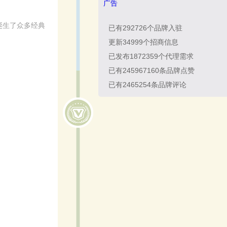
广告
，诞生了众多经典
已有
292726
个品牌入驻
更新
34999
个招商信息
已发布
1872359
个代理需求
已有
245967160
条品牌点赞
已有
2465254
条品牌评论