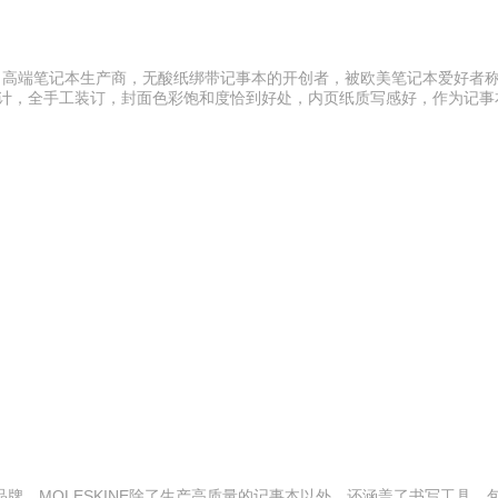
是全球知名高端笔记本生产商，无酸纸绑带记事本的开创者，被欧美笔记本爱好者
设计，全手工装订，封面色彩饱和度恰到好处，内页纸质写感好，作为记事
本品牌。MOLESKINE除了生产高质量的记事本以外，还涵盖了书写工具