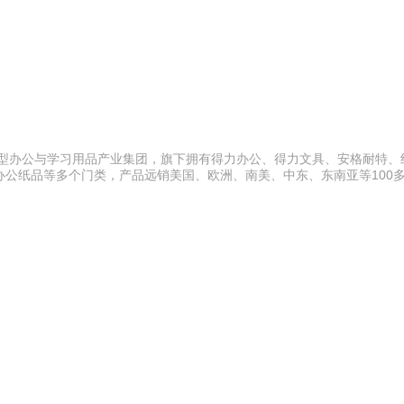
大型办公与学习用品产业集团，旗下拥有得力办公、得力文具、安格耐特、
公纸品等多个门类，产品远销美国、欧洲、南美、中东、东南亚等100
索邦管Suban 021-571