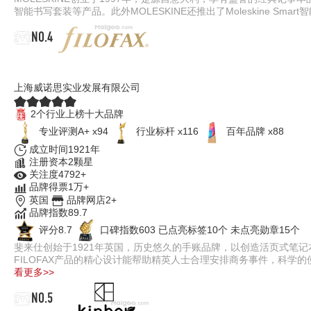
智能书写套装等产品。此外MOLESKINE还推出了Moleskine S
NO.4
Filofax斐来仕
上海威诺思实业发展有限公司
2个行业上榜十大品牌
专业评测A+ x94
行业标杆 x116
百年品牌 x88
成立时间1921年
注册资本2颗星
关注度4792+
品牌得票1万+
英国
品牌网店2+
品牌指数89.7
评分8.7
口碑指数603
已点亮标签10个
未点亮勋章15个
斐来仕创始于1921年英国，历史悠久的手账品牌，以创造活页式笔
FILOFAX产品的精心设计能帮助精英人士合理安排商务事件，科学
看更多>>
NO.5