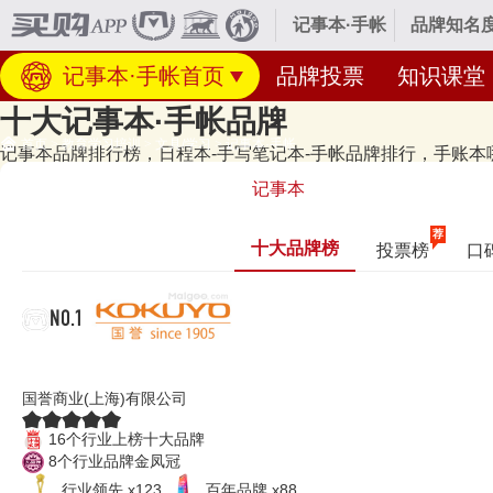
记事本·手帐
品牌知名度
记事本·手帐首页
品牌投票
知识课堂
十大记事本·手帐品牌
首页
>
教育学习培训
>
文具/学习
>
记事本·手帐
记事本品牌排行榜，日程本-手写笔记本-手帐品牌排行，手账本哪
经专业研究评测的2026年
记事本·手帐十大品牌名单
发布啦！居前十的有：KO
记事本
记事本·手帐十大品牌榜单和著名记事本·手帐品牌名单的是口碑好或知
16类（1605群组）。榜单更新时间：2026年07月16日（每月更新）
荐
十大品牌榜
投票榜
口
NO.1
KOKUYO国誉
国誉商业(上海)有限公司
16个行业上榜十大品牌
8个行业品牌金凤冠
行业领先 x123
百年品牌 x88