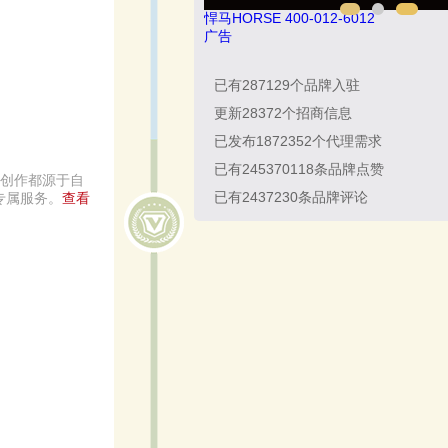
悍马HORSE 400-012-6012
广告
已有
287129
个品牌入驻
更新
28372
个招商信息
已发布
1872352
个代理需求
已有
245370118
条品牌点赞
切创作都源于自
已有
2437230
条品牌评论
专属服务。
查看