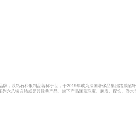
品牌，以钻石和银制品著称于世，于2019年成为法国奢侈品集团路威酩
ting系列六爪镶嵌钻戒是其经典产品。旗下产品涵盖珠宝、腕表、配饰、香水