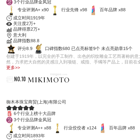
3个行业品牌金凤冠
专业评测A+ x90
行业先锋 x98
百年品牌 x88
成立时间1919年
关注度2万+
品牌得票2万+
意大利
品牌指数88.8
评分8.9
口碑指数680
已点亮标签9个
未点亮勋章15个
创建于1919年，以完全的手工制作、出色的织纹雕金工艺而著称的意大
然，力求把大自然的灵感注入到项链、戒指、手镯等产品上，目前在
更多>>
NO.10
MIKIMOTO御木本
御木本珠宝商贸(上海)有限公司
6个行业上榜十大品牌
3个行业品牌金凤冠
专业​评测A++ x88
行业佼佼者 x124
百年品牌 x88
成立时间1893年