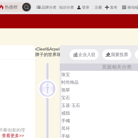
热搜榜
品牌分类
知识分类
发布
登录
注册
移动
nston、VanCleef&Arpels、Boucheron宝诗龙、GRAFF格拉夫、Bu
企业入驻
我要投票
借鉴参考，想知道什么牌子的世界珠宝好？您可以多比较，选择自己满意的
页面相关分类
珠宝
时尚饰品
翡翠
宝石
玉器·玉石
戒指
手镯
耳环
以不断创新的理
。
查看更多>>
手链