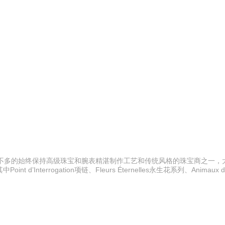
世界上为数不多的始终保持高级珠宝和腕表精湛制作工艺和传统风格的珠宝商之一
rrogation项链、Fleurs Éternelles永生花系列、Animaux de C