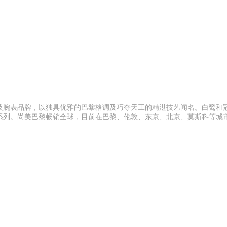
珠宝及腕表品牌，以独具优雅的巴黎格调及巧夺天工的精湛技艺闻名。白鹭和
ove是其经典系列。尚美巴黎畅销全球，目前在巴黎、伦敦、东京、北京、莫斯科等