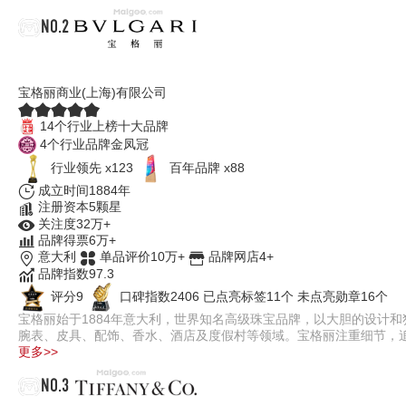
NO.2
BVLGARI宝格丽
宝格丽商业(上海)有限公司
14个行业上榜十大品牌
4个行业品牌金凤冠
行业领先 x123
百年品牌 x88
成立时间1884年
注册资本5颗星
关注度32万+
品牌得票6万+
意大利
单品评价10万+
品牌网店4+
品牌指数97.3
评分9
口碑指数2406
已点亮标签11个
未点亮勋章16个
宝格丽始于1884年意大利，世界知名高级珠宝品牌，以大胆的设计和
腕表、皮具、配饰、香水、酒店及度假村等领域。宝格丽注重细节，追求
更多>>
NO.3