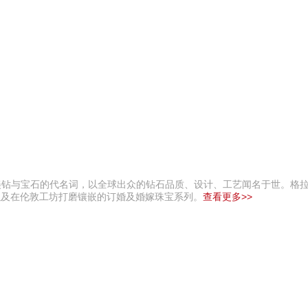
罕美钻与宝石的代名词，以全球出众的钻石品质、设计、工艺闻名于世。格
ly系列等，以及在伦敦工坊打磨镶嵌的订婚及婚嫁珠宝系列。
查看更多>>