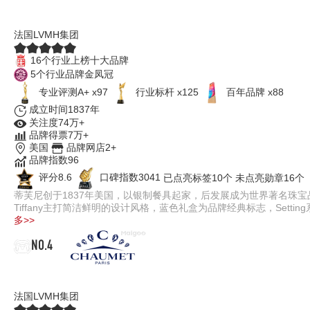
Tiffany蒂芙尼
法国LVMH集团
16个行业上榜十大品牌
5个行业品牌金凤冠
专业评测A+ x97
行业标杆 x125
百年品牌 x88
成立时间1837年
关注度74万+
品牌得票7万+
美国
品牌网店2+
品牌指数96
评分8.6
口碑指数3041
已点亮标签10个
未点亮勋章16个
蒂芙尼创于1837年美国，以银制餐具起家，后发展成为世界著名珠宝
Tiffany主打简洁鲜明的设计风格，蓝色礼盒为品牌经典标志，Set
多>>
NO.4
CHAUMET尚美巴黎
法国LVMH集团