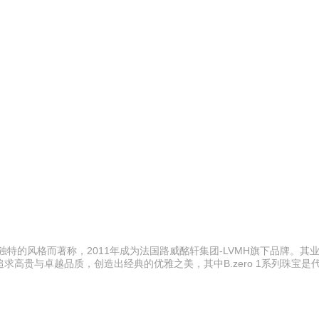
独特的风格而著称，2011年成为法国路威酩轩集团-LVMH旗下品牌。其
高贵与卓越品质，创造出经典的优雅之美，其中B.zero 1系列珠宝是