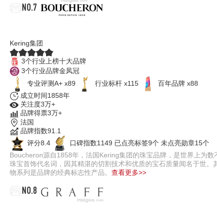
NO.7
Boucheron宝诗龙
Kering集团
3个行业上榜十大品牌
3个行业品牌金凤冠
专业评测A+ x89
行业标杆 x115
百年品牌 x88
成立时间1858年
关注度3万+
品牌得票3万+
法国
品牌指数91.1
评分8.4
口碑指数1149
已点亮标签9个
未点亮勋章15个
Boucheron源自1858年，法国Kering集团的珠宝品牌，是
珠宝首饰代名词，因其精湛的切割技术和优质的宝石质量闻名于世。其中Point d’Inte
物系列是品牌的经典标志性产品。
查看更多>>
NO.8
GRAFF格拉夫