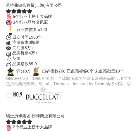
革拉弗钻饰商贸(上海)有限公司
5个行业上榜十大品牌
3个行业品牌金凤冠
行业佼佼者 x123
成立时间1960年
注册资本3颗星
关注度8万+
品牌得票4万+
英国
品牌指数89.9
评分8.9
口碑指数760
已点亮标签8个
未点亮勋章18个
GRAFF始创于1960年英国，全球颇负盛名的珠宝及腕表品牌，珍
包括经典的蝴蝶、Spiral、Threads、Inspired by Twomb
NO.9
Buccellati布契拉提
瑞士历峰集团-历峰商业有限公司
2个行业上榜十大品牌