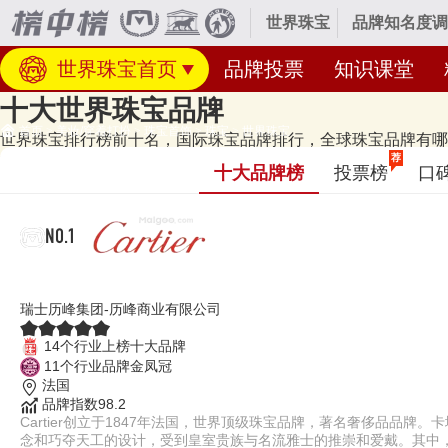
世界珠宝
品牌知名度调
世界珠宝首页
品牌投票
知识课堂
十大世界珠宝品牌
首页
>
美妆/穿着打扮
>
珠宝首饰
>
珠宝
>
世界珠宝
世界珠宝排行榜前十名，国际珠宝品牌排行，全球珠宝品牌有哪些(
经专业研究评测的2026年
世界珠宝十大品牌名单
发布啦！居前十的有：Carti
荐
十大品牌榜
投票榜
口
提、MIKIMOTO御木本等，上榜世界珠宝十大品牌榜单和著名世界
属于商标分类的第14类（1403群组）。榜单更新时间：2026年07月24
NO.1
Cartier卡地亚
瑞士历峰集团-历峰商业有限公司
14个行业上榜十大品牌
11个行业品牌金凤冠
法国
品牌指数98.2
Cartier创立于1847年法国，世界顶级珠宝品牌，著名奢侈品品
念和巧夺天工的设计，受到皇室贵族与名流雅士的推崇和爱戴。其中