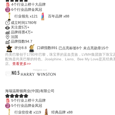
4个行业上榜十大品牌
6个行业品牌金凤冠
行业领先 x121
百年品牌 x88
成立时间1780年
关注度5万+
品牌得票4万+
法国
品牌指数94.7
评分8.8
口碑指数891
已点亮标签8个
未点亮勋章15个
尚美巴黎创于1780年巴黎，珠宝界的蓝血贵族，LVMH集团旗下
配饰是尚美巴黎的特色。Joséphine、Liens、Bee My L
店。
查看更多>>
NO.5
HarryWinston
海瑞温斯顿商业(中国)有限公司
5个行业上榜十大品牌
5个行业品牌金凤冠
行业佼佼者 x119
经典品牌 x88