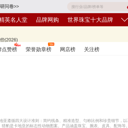
研问卷>>
精英名人堂
品牌网购
世界珠宝十大品牌
2026)
er卡地亚、BVLGARI宝格丽、Tiffany蒂芙尼、CHAUMET尚美巴黎、HarryWi
碑点赞榜
荣誉勋章榜
网店榜
关注榜
珠宝品牌名单的是口碑好或知名度高、有实力的品牌，排名不分先后，仅供
日（每月更新）
牌。卡地亚遵循四大设计准则：简约线条、精准造型、匀称比例和珍贵细节，
，猎豹是卡地亚的标志性动物图案。产品涵盖珠宝、腕表、皮具、配饰等