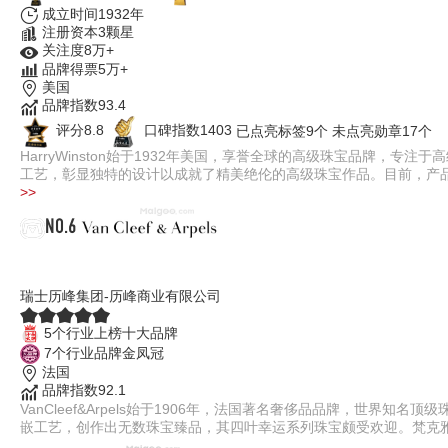
成立时间1932年
注册资本3颗星
关注度8万+
品牌得票5万+
美国
品牌指数93.4
评分8.8
口碑指数1403
已点亮标签9个
未点亮勋章17个
HarryWinston始于1932年美国，享誉全球的高级珠宝品牌，专
工艺，彰显独特的设计以成就了精美绝伦的高级珠宝作品。目前，产
>>
NO.6
VanCleef&Arpels
瑞士历峰集团-历峰商业有限公司
5个行业上榜十大品牌
7个行业品牌金凤冠
法国
品牌指数92.1
VanCleef&Arpels始于1906年，法国著名奢侈品品牌，世
嵌工艺，创作出无数珠宝臻品，其四叶幸运系列珠宝颇受欢迎。梵克