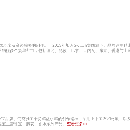
注于高级珠宝及高级腕表的制作。于2013年加入Swatch集团旗下。品牌运用
品销往多个繁华都市，包括纽约、伦敦、巴黎、日内瓦、东京、香港与上
界知名顶级珠宝品牌。梵克雅宝秉持精益求精的创作精神，采用上乘宝石和材质，
雅宝主营珠宝、腕表、香水系列产品。
查看更多>>