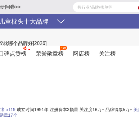
研问卷>>
儿童枕头十大品牌
哪个品牌好[2026]
PUR泰普尔、亚朵星球atourplanet、赛诺SINOMAX、睡眠博士AiSl
口碑点赞榜
荣誉勋章榜
网店榜
关注榜
儿童枕头品牌名单的是口碑好或知名度高、有实力的品牌，排名不分先后，仅供
26年07月19日（每月更新）
 x119
成立时间1991年
注册资本3颗星
关注度16万+
品牌得票5万+
美
勋章17个