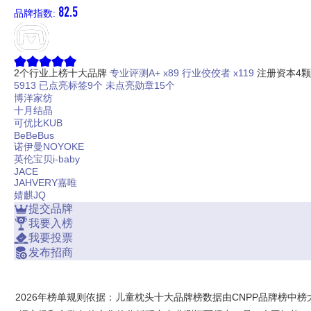
82.5
品牌指数:
2个行业上榜十大品牌
专业评测A+ x89
行业佼佼者 x119
注册资本4
5913
已点亮标签9个
未点亮勋章15个
博洋家纺
十月结晶
可优比KUB
BeBeBus
诺伊曼NOYOKE
英伦宝贝i-baby
JACE
JAHVERY嘉唯
婧麒JQ
提交品牌
我要入榜
我要投票
发布招商
2026年榜单规则依据：儿童枕头十大品牌榜数据由CNPP品牌榜中