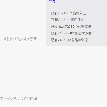
广告
已有
287129
个品牌入驻
更新
28372
个招商信息
已发布
1872350
个代理需求
已有
245272405
条品牌点赞
儿童乳胶枕的好处有那些
已有
2437213
条品牌评论
专用定型枕，号称能防偏