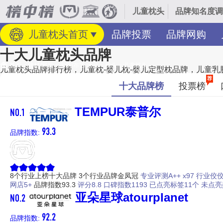
儿童枕头
品牌知名度调
儿童枕头首页
品牌投票
品牌网购
十大儿童枕头品牌
首页
>
建材/家居
>
家纺/布艺/床品
>
枕头
>
儿童枕头
儿童枕头品牌排行榜，儿童枕-婴儿枕-婴儿定型枕品牌，儿童乳胶枕
经专业研究评测的2026年
儿童枕头十大品牌名单
发布啦！居前十的有：TEM
荐
十大品牌榜
投票榜
luolaikids、水星kids等，上榜儿童枕头十大品牌榜单和著名
童枕头品牌主要属于商标分类的第20类（2013群组）。榜单更新时间：20
NO.1
TEMPUR泰普尔
93.3
品牌指数:
8个行业上榜十大品牌
3个行业品牌金凤冠
专业​评测A++ x97
行业佼佼者
网店5+
品牌指数93.3
评分8.8
口碑指数1193
已点亮标签11个
未点亮
NO.2
亚朵星球atourplanet
92.2
品牌指数: