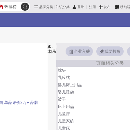
热搜榜
品牌分类
知识分类
发布
登录
注册
移动
eep、梦百合MLILY、好孩子gb、良良、梦洁宝贝M-JBABY、罗莱儿童
企业入驻
我要投票
借鉴参考，想知道什么牌子的儿童枕头好？您可以多比较，选择自己满意的！儿
页面相关分类
枕头
乳胶枕
婴儿床上用品
婴儿睡袋
被子
国
单品评价2万+
品牌
床上用品
儿童房
儿童家纺
儿童床