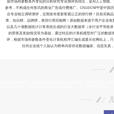
据市场和参数条件变化的分析研究专业测评而得出，是AI人工智能
参考，不构成任何形式的商业广告或付费推广。CN10/CNPP是中
合专业独立调研测评，定期发布更新客观公正的排行榜！目前买购品
查，知识榜、品牌榜，查排行用买购网！原始数据来源于用户企业免费
以及几十项数据统计计算系统生成的行业大数据库（全行业平等收录
的荣誉及奖励情况等为基础，通过特定的计算机模型对广泛的数据
评，根据市场和参数条件变化计算机程序汇编生成显示在网站上，只
任何企业或个人如认为榜单内容存在数据偏差、信息失真，
乳胶枕品牌排行榜，特雷拉乳胶枕-乳胶枕头品牌排行，乳胶枕什么品牌好〔
记忆枕品牌排行，记忆枕头-记忆棉枕头品牌排行，记忆枕哪个品牌好