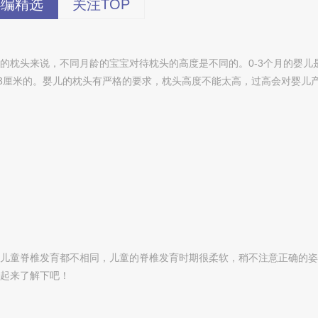
小编精选
关注TOP
的枕头来说，不同月龄的宝宝对待枕头的高度是不同的。0-3个月的婴儿
选3厘米的。婴儿的枕头有严格的要求，枕头高度不能太高，过高会对婴儿
儿童脊椎发育都不相同，儿童的脊椎发育时期很柔软，稍不注意正确的姿
起来了解下吧！
今顶KIND 400-826-52