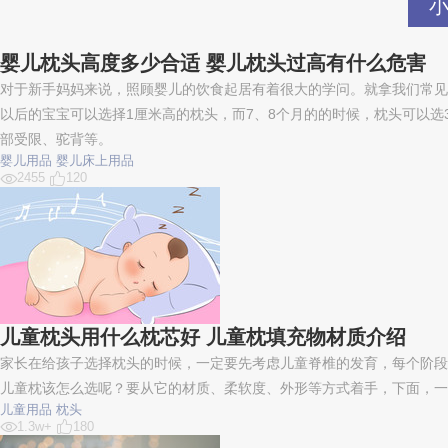
婴儿枕头高度多少合适 婴儿枕头过高有什么危害
对于新手妈妈来说，照顾婴儿的饮食起居有着很大的学问。就拿我们常见
以后的宝宝可以选择1厘米高的枕头，而7、8个月的的时候，枕头可以
部受限、驼背等。
婴儿用品
婴儿床上用品
2455
120
儿童枕头用什么枕芯好 儿童枕填充物材质介绍
家长在给孩子选择枕头的时候，一定要先考虑儿童脊椎的发育，每个阶段
儿童枕该怎么选呢？要从它的材质、柔软度、外形等方式着手，下面，一
儿童用品
枕头
1.3w+
180