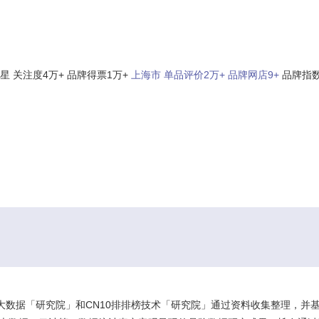
颗星
关注度4万+
品牌得票1万+
上海市
单品评价2万+
品牌网店9+
品牌指数
查看更多 >>
榜大数据「研究院」和CN10排排榜技术「研究院」通过资料收集整理，并