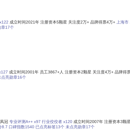
122
成立时间2021年
注册资本5颗星
关注度2万+
品牌得票4万+
上海市
章17个
127
成立时间2001年
员工3867+人
注册资本2颗星
关注度4万+
品牌得票
未点亮勋章16个
金凤冠
专业​评测A++ x97
行业佼佼者 x120
成立时间2007年
注册资本3颗
8.7
口碑指数1540
已点亮标签13个
未点亮勋章17个