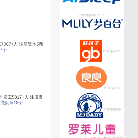
7907+人
注册资本5颗
7个
年
员工5817+人
注册资
亮勋章18个